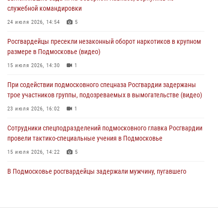
изготовлении поддельных документов (видео)
служебной командировки
05 августа 2026, 15:48
1
24 июля 2026, 14:54
5
Сотрудники спецподразделения подмосковного главка Росгвардии
Росгвардейцы пресекли незаконный оборот наркотиков в крупном
отработали навыки огневой подготовки на комплексных учениях
размере в Подмосковье (видео)
04 августа 2026, 12:21
4
15 июля 2026, 14:30
1
За прошедший месяц росгвардейцы 7386 раз выезжали по
При содействии подмосковного спецназа Росгвардии задержаны
сигналам «Тревога» с охраняемых объектов в Подмосковье
трое участников группы, подозреваемых в вымогательстве (видео)
04 августа 2026, 12:15
23 июля 2026, 16:02
1
Сотрудники спецподразделений подмосковного главка Росгвардии
провели тактико-специальные учения в Подмосковье
15 июля 2026, 14:22
5
В Подмосковье росгвардейцы задержали мужчину, пугавшего
жильцов многоквартирного дома охотничьим карабином (видео)
16 июля 2026, 09:00
1
Росгвардейцы предотвратили массовый налет вражеских