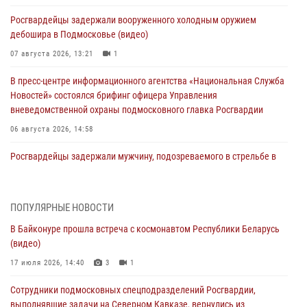
Росгвардейцы задержали вооруженного холодным оружием
дебошира в Подмосковье (видео)
07 августа 2026, 13:21
1
В пресс-центре информационного агентства «Национальная Служба
Новостей» состоялся брифинг офицера Управления
вневедомственной охраны подмосковного главка Росгвардии
06 августа 2026, 14:58
Росгвардейцы задержали мужчину, подозреваемого в стрельбе в
Подмосковье (видео)
06 августа 2026, 14:35
1
ПОПУЛЯРНЫЕ НОВОСТИ
Росгвардейцы провели «Урок безопасности» для детей в
В Байконуре прошла встреча с космонавтом Республики Беларусь
Подмосковье
(видео)
05 августа 2026, 15:52
4
17 июля 2026, 14:40
3
1
При содействии подмосковного спецназа Росгвардии задержаны
Сотрудники подмосковных спецподразделений Росгвардии,
подозреваемые в организации незаконной миграции и
выполнявшие задачи на Северном Кавказе, вернулись из