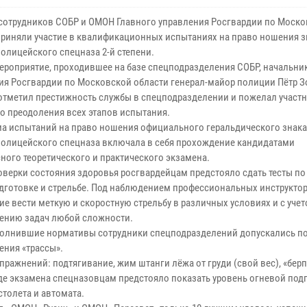
 сотрудников СОБР и ОМОН Главного управления Росгвардии по Моск
приняли участие в квалификационных испытаниях на право ношения з
полицейского спецназа 2-й степени.
ероприятие, проходившее на базе спецподразделения СОБР, начальни
ия Росгвардии по Московской области генерал-майор полиции Пётр З
отметил престижность службы в спецподразделении и пожелал участ
о преодоления всех этапов испытания.
а испытаний на право ношения официального геральдического знака
полицейского спецназа включала в себя прохождение кандидатами
ного теоретического и практического экзамена.
оверки состояния здоровья росгвардейцам предстояло сдать тесты по
дготовке и стрельбе. Под наблюдением профессиональных инструктор
е вести меткую и скоростную стрельбу в различных условиях и с уче
нению задач любой сложности.
олнившие нормативы сотрудники спецподразделений допускались п
ения «трассы».
ажнений: подтягивание, жим штанги лёжа от груди (свой вес), «берпи
де экзамена спецназовцам предстояло показать уровень огневой под
толета и автомата.