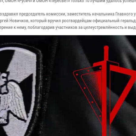
ат», ОМОН «Русич» и ОМОН «Пересвет» только 10 лучшим удалось успеш
здравил председатель комиссии, заместитель начальника Главного 
ргей Новичков, который вручил росгвардейцам официальный гераль
ерение к нему, поблагодарив участников за целеустремлённость и выд