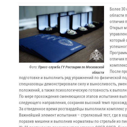
Более 30
области 
отличия 
Открыл м
управлен
который 
успешног
Программ
отличия 
комплекс
Фото:
Пресс-служба ГУ Росгварии по Московской
После пр
области
подготовке и выполнить ряд упражнений по физической по
спецназовцы демонстрировали силу и выносливость, умени
положений, а также психологическую готовность к выпол
По мере прохождения сменяющихся этапов испытания вып
следующего направления, сохраняя высокий темп прохожд
За отведенное время росгвардейцы выполнили комплекс упр
Важнейший элемент испытания – стрелковый тест, где в хо
поразив мишени и выполнив нормативы по стрельбе из пис