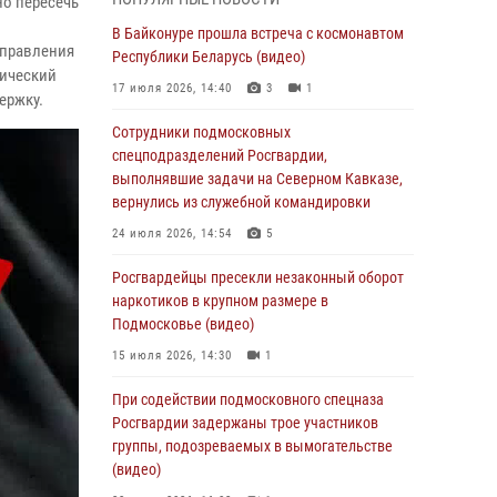
но пересечь
супермаркета в Подмосковье (видео)
В Байконуре прошла встреча с космонавтом
03 августа 2026, 15:32
1
управления
Республики Беларусь (видео)
дический
Росгвардейцы пресекли кражу сантехники,
17 июля 2026, 14:40
3
1
ержку.
совершённую «семейным подрядом» в
Подмосковье (видео)
Сотрудники подмосковных
спецподразделений Росгвардии,
03 августа 2026, 15:08
1
выполнявшие задачи на Северном Кавказе,
В Подмосковье отметили годовщину со Дня
вернулись из служебной командировки
образования ОМОН «Пересвет»
24 июля 2026, 14:54
5
02 августа 2026, 18:01
8
Росгвардейцы пресекли незаконный оборот
Офицер подмосковного главка Росгвардии
наркотиков в крупном размере в
стал гостем эфира «Радио 1»
Подмосковье (видео)
01 августа 2026, 17:57
15 июля 2026, 14:30
1
Росгвардейцы задержали рецидивиста,
При содействии подмосковного спецназа
подозреваемого в краже на крупную сумму в
Росгвардии задержаны трое участников
Подмосковье
группы, подозреваемых в вымогательстве
(видео)
31 июля 2026, 13:00