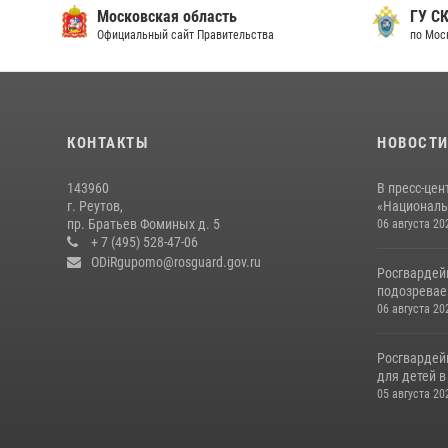
Московская область
ГУ СК
Официальный сайт Правительства
по Мос
КОНТАКТЫ
НОВОСТ
143960
В пресс-цен
г. Реутов,
«Националь
пр. Братьев Фоминых д. 5
06 августа 20
+ 7 (495) 528-47-06
ODiRgupomo@rosguard.gov.ru
Росгвардей
подозреваем
06 августа 20
Росгвардей
для детей 
05 августа 20