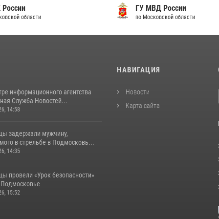
 России
ГУ МВД России
ковской области
по Московской области
И
НАВИГАЦИЯ
тре информационного агентства
Новости
ная Служба Новостей...
Карта сайта
26, 14:58
цы задержали мужчину,
ого в стрельбе в Подмосковь...
26, 14:35
цы провели «Урок безопасности»
в Подмосковье
26, 15:52