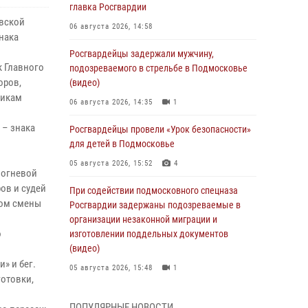
главка Росгвардии
овской
06 августа 2026, 14:58
нака
Росгвардейцы задержали мужчину,
к Главного
подозреваемого в стрельбе в Подмосковье
оров,
(видео)
никам
06 августа 2026, 14:35
1
 – знака
Росгвардейцы провели «Урок безопасности»
для детей в Подмосковье
05 августа 2026, 15:52
4
 огневой
ов и судей
При содействии подмосковного спецназа
том смены
Росгвардии задержаны подозреваемые в
организации незаконной миграции и
о
изготовлении поддельных документов
(видео)
» и бег.
05 августа 2026, 15:48
1
готовки,
Росгвардейцы пресекли кражу из
ПОПУЛЯРНЫЕ НОВОСТИ