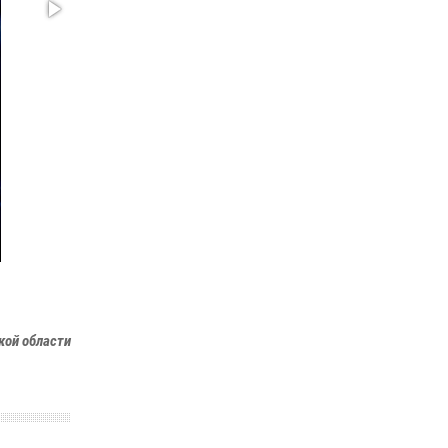
Росгвардейцы открыли свои двери для
школьников в Подмосковье
18 июля 2026, 07:03
9
В подмосковном главке Росгвардии выявили
сильнейших сотрудников спецподразделений
в преодолении полосы препятствий со
стрельбой
14 июля 2026, 15:13
3
кой области