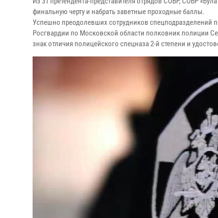
Из 31 претендента-представителя отрядов СОБР, СОБР «Бул
финальную черту и набрать заветные проходные баллы.
Успешно преодолевших сотрудников спецподразделений по
Росгвардии по Московской области полковник полиции Се
знак отличия полицейского спецназа 2-й степени и удостов