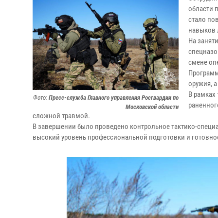
области 
стало по
навыков 
На занят
спецназо
смене оп
Программ
оружия, 
В рамках
Фото:
Пресс-служба Главного управления Росгвардии по
раненног
Московской области
сложной травмой.
В завершении было проведено контрольное тактико-специа
высокий уровень профессиональной подготовки и готовно