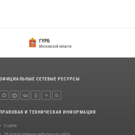
Росгвардейцы открыли свои двери для
школьников в Подмосковье
18 июля 2026, 07:03
9
В подмосковном главке Росгвардии выявили
ГУРБ
сильнейших сотрудников спецподразделений
Московской области
в преодолении полосы препятствий со
стрельбой
14 июля 2026, 15:13
3
ОФИЦИАЛЬНЫЕ СЕТЕВЫЕ РЕСУРСЫ
ПРАВОВАЯ И ТЕХНИЧЕСКАЯ ИНФОРМАЦИЯ
О сайте
Об использовании информации сайта