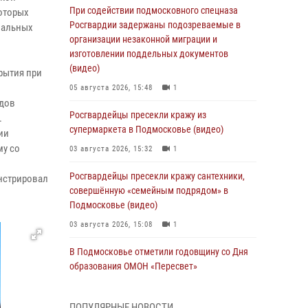
При содействии подмосковного спецназа
которых
Росгвардии задержаны подозреваемые в
нальных
организации незаконной миграции и
изготовлении поддельных документов
(видео)
рытия при
05 августа 2026, 15:48
1
идов
Росгвардейцы пресекли кражу из
.
супермаркета в Подмосковье (видео)
ии
му со
03 августа 2026, 15:32
1
Росгвардейцы пресекли кражу сантехники,
нстрировал
совершённую «семейным подрядом» в
Подмосковье (видео)
03 августа 2026, 15:08
1
В Подмосковье отметили годовщину со Дня
образования ОМОН «Пересвет»
02 августа 2026, 18:01
8
ПОПУЛЯРНЫЕ НОВОСТИ