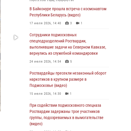
Офицер подмосковного главка Росгвардии
стал гостем эфира «Радио 1»
В Байконуре прошла встреча с космонавтом
Республики Беларусь (видео)
01 августа 2026, 17:57
17 июля 2026, 14:40
3
1
Росгвардейцы задержали рецидивиста,
подозреваемого в краже на крупную сумму в
Сотрудники подмосковных
Подмосковье
спецподразделений Росгвардии,
выполнявшие задачи на Северном Кавказе,
31 июля 2026, 13:00
вернулись из служебной командировки
Росгвардейцы задержали подозреваемых в
24 июля 2026, 14:54
5
мошеннических действиях в Подмосковье
(видео)
Росгвардейцы пресекли незаконный оборот
наркотиков в крупном размере в
31 июля 2026, 09:00
Подмосковье (видео)
В Главном управлении Росгвардии по
15 июля 2026, 14:30
1
Московской области состоялось
торжественное собрание, посвященное
При содействии подмосковного спецназа
юбилею образования региональной
Росгвардии задержаны трое участников
общественной организации ветеранов войск
группы, подозреваемых в вымогательстве
правопорядка (видео)
(видео)