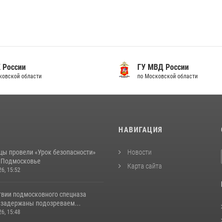
 России
ГУ МВД России
ковской области
по Московской области
И
НАВИГАЦИЯ
цы провели «Урок безопасности»
Новости
в Подмосковье
Карта сайта
26, 15:52
твии подмосковного спецназа
 задержаны подозреваем...
26, 15:48