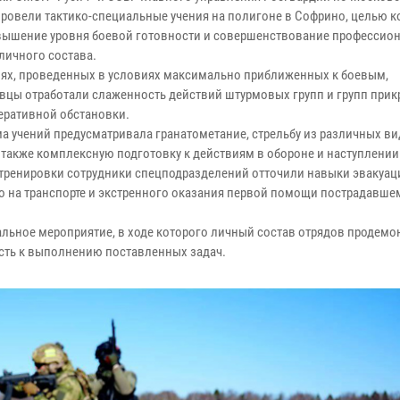
провели тактико-специальные учения на полигоне в Софрино, целью 
вышение уровня боевой готовности и совершенствование профессио
личного состава.
иях, проведенных в условиях максимально приближенных к боевым,
вцы отработали слаженность действий штурмовых групп и групп прик
еративной обстановки.
а учений предусматривала гранатометание, стрельбу из различных в
а также комплексную подготовку к действиям в обороне и наступлении
 тренировки сотрудники спецподразделений отточили навыки эвакуац
о на транспорте и экстренного оказания первой помощи пострадавше
льное мероприятие, в ходе которого личный состав отрядов продемо
сть к выполнению поставленных задач.