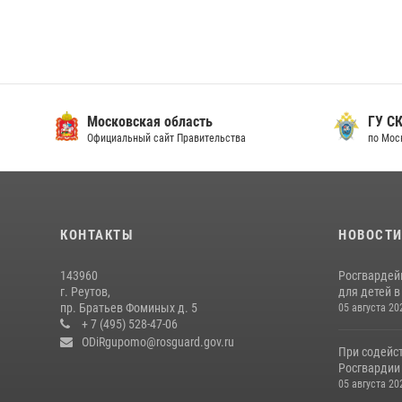
Московская область
ГУ СК
Официальный сайт Правительства
по Мос
КОНТАКТЫ
НОВОСТ
143960
Росгвардей
г. Реутов,
для детей 
пр. Братьев Фоминых д. 5
05 августа 20
+ 7 (495) 528-47-06
ODiRgupomo@rosguard.gov.ru
При содейс
Росгвардии
05 августа 20