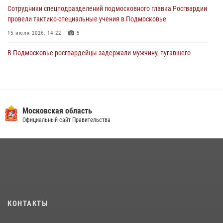
Сотрудники спецподразделений подмосковного главка Росгвардии
провели тактико-специальные учения в Подмосковье
15 июля 2026, 14:22
5
В Подмосковье росгвардейцы задержали мужчину, пугавшего
жильцов многоквартирного дома охотничьим карабином (видео)
16 июля 2026, 09:00
1
Росгвардейцы в Подмосковье задержали мужчину, находящегося в
федеральном розыске (видео)
Московская область
Официальный сайт Правительства
22 июля 2026, 14:15
1
Росгвардейцы предотвратили массовый налет вражеских
беспилотников в ДНР
22 июля 2026, 14:27
Росгвардейцы открыли свои двери для школьников в Подмосковье
18 июля 2026, 07:03
9
КОНТАКТЫ
В подмосковном главке Росгвардии выявили сильнейших