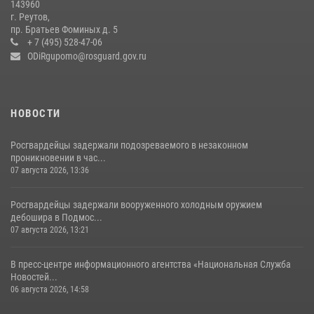
143960
сотрудников спецподразделений в преодолении полосы
г. Реутов,
препятствий со стрельбой
пр. Братьев Фоминых д. 5
+ 7 (495) 528-47-06
14 июля 2026, 15:13
3
ODiRgupomo@rosguard.gov.ru
НОВОСТИ
Росгвардейцы задержали подозреваемого в незаконном
проникновении в час...
07 августа 2026, 13:36
Росгвардейцы задержали вооруженного холодным оружием
дебошира в Подмос...
07 августа 2026, 13:21
В пресс-центре информационного агентства «Национальная Служба
Новостей...
06 августа 2026, 14:58