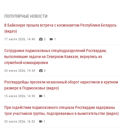
подозреваемые в организации незаконной миграции и
изготовлении поддельных документов (видео)
05 августа 2026, 15:48
1
ПОПУЛЯРНЫЕ НОВОСТИ
В Байконуре прошла встреча с космонавтом Республики Беларусь
Сотрудники спецподразделения подмосковного главка Росгвардии
(видео)
отработали навыки огневой подготовки на комплексных учениях
17 июля 2026, 14:40
3
1
04 августа 2026, 12:21
4
Сотрудники подмосковных спецподразделений Росгвардии,
За прошедший месяц росгвардейцы 7386 раз выезжали по
выполнявшие задачи на Северном Кавказе, вернулись из
сигналам «Тревога» с охраняемых объектов в Подмосковье
служебной командировки
04 августа 2026, 12:15
24 июля 2026, 14:54
5
Росгвардейцы пресекли кражу из супермаркета в Подмосковье
Росгвардейцы пресекли незаконный оборот наркотиков в крупном
(видео)
размере в Подмосковье (видео)
03 августа 2026, 15:32
1
15 июля 2026, 14:30
1
Росгвардейцы пресекли кражу сантехники, совершённую
При содействии подмосковного спецназа Росгвардии задержаны
«семейным подрядом» в Подмосковье (видео)
трое участников группы, подозреваемых в вымогательстве (видео)
03 августа 2026, 15:08
1
23 июля 2026, 16:02
1