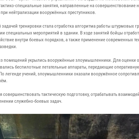
тактико-специальные занятия, направленные на совершенствование 
 при нейтрализации вооружённых преступников.
 задачей тренировки стала отработка алгоритма работы штурмовых гр
ии специальных мероприятий в здании. В ходе занятий бойцы отрабо
йствие внутри боевых порядков, а также применение современных те
разведки.
из помещений укрылись вооружённые злоумышленники. Для оценки 
вались беспилотные летательные аппараты, передающие оперативну
По легенде учений, злоумышленники оказали вооружённое сопротивл
нём.
 совершенствовать тактическую подготовку, отрабатывать взаимоде
нении служебно-боевых задач.