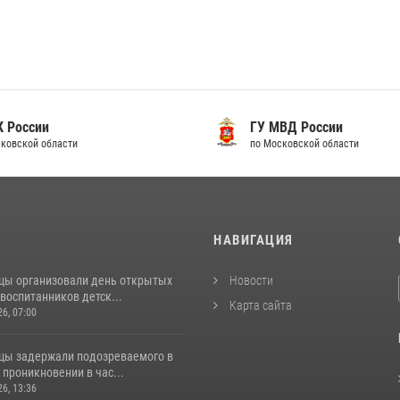
 России
ГУ МВД России
ковской области
по Московской области
И
НАВИГАЦИЯ
цы организовали день открытых
Новости
воспитанников детск...
Карта сайта
26, 07:00
цы задержали подозреваемого в
проникновении в час...
26, 13:36