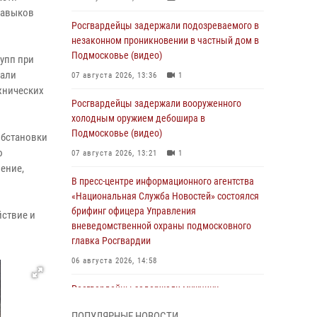
навыков
Росгвардейцы задержали подозреваемого в
незаконном проникновении в частный дом в
Подмосковье (видео)
упп при
тали
07 августа 2026, 13:36
1
хнических
Росгвардейцы задержали вооруженного
холодным оружием дебошира в
Подмосковье (видео)
обстановки
ю
07 августа 2026, 13:21
1
ение,
В пресс-центре информационного агентства
«Национальная Служба Новостей» состоялся
брифинг офицера Управления
йствие и
вневедомственной охраны подмосковного
главка Росгвардии
06 августа 2026, 14:58
Росгвардейцы задержали мужчину,
подозреваемого в стрельбе в Подмосковье
ПОПУЛЯРНЫЕ НОВОСТИ