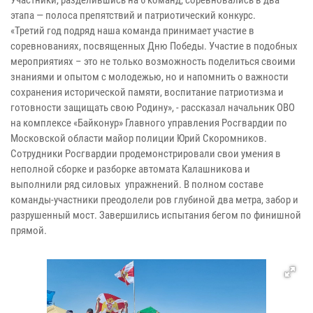
Участники, разделившись на 6 команд, соревновались в два
этапа — полоса препятствий и патриотический конкурс.
«Третий год подряд наша команда принимает участие в
соревнованиях, посвященных Дню Победы. Участие в подобных
мероприятиях – это не только возможность поделиться своими
знаниями и опытом с молодежью, но и напомнить о важности
сохранения исторической памяти, воспитание патриотизма и
готовности защищать свою Родину», - рассказал начальник ОВО
на комплексе «Байконур» Главного управления Росгвардии по
Московской области майор полиции Юрий Скоромников.
Сотрудники Росгвардии продемонстрировали свои умения в
неполной сборке и разборке автомата Калашникова и
выполнили ряд силовых упражнений. В полном составе
команды-участники преодолели ров глубиной два метра, забор и
разрушенный мост. Завершились испытания бегом по финишной
прямой.