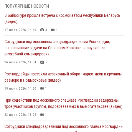
03 августа 2026, 15:08
1
ПОПУЛЯРНЫЕ НОВОСТИ
В Байконуре прошла встреча с космонавтом Республики Беларусь
В Подмосковье отметили годовщину со Дня образования ОМОН
(видео)
«Пересвет»
17 июля 2026, 14:40
3
1
02 августа 2026, 18:01
8
Сотрудники подмосковных спецподразделений Росгвардии,
Офицер подмосковного главка Росгвардии стал гостем эфира
выполнявшие задачи на Северном Кавказе, вернулись из
«Радио 1»
служебной командировки
01 августа 2026, 17:57
24 июля 2026, 14:54
5
Росгвардейцы задержали рецидивиста, подозреваемого в краже на
Росгвардейцы пресекли незаконный оборот наркотиков в крупном
крупную сумму в Подмосковье
размере в Подмосковье (видео)
31 июля 2026, 13:00
15 июля 2026, 14:30
1
Росгвардейцы задержали подозреваемых в мошеннических
При содействии подмосковного спецназа Росгвардии задержаны
действиях в Подмосковье (видео)
трое участников группы, подозреваемых в вымогательстве (видео)
31 июля 2026, 09:00
23 июля 2026, 16:02
1
Сотрудники спецподразделений подмосковного главка Росгвардии