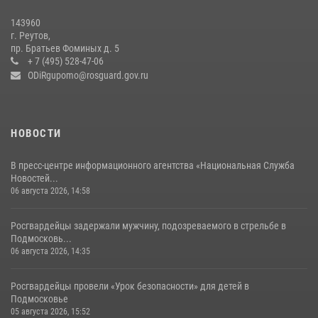
В подмосковном главке Росгвардии выявили сильнейших
143960
сотрудников спецподразделений в преодолении полосы
г. Реутов,
препятствий со стрельбой
пр. Братьев Фоминых д. 5
+ 7 (495) 528-47-06
14 июля 2026, 15:13
3
ODiRgupomo@rosguard.gov.ru
НОВОСТИ
В пресс-центре информационного агентства «Национальная Служба
Новостей...
06 августа 2026, 14:58
Росгвардейцы задержали мужчину, подозреваемого в стрельбе в
Подмосковь...
06 августа 2026, 14:35
Росгвардейцы провели «Урок безопасности» для детей в
Подмосковье
05 августа 2026, 15:52