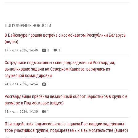
Росгвардейцы пресекли кражу сантехники, совершённую
«семейным подрядом» в Подмосковье (видео)
03 августа 2026, 15:08
1
ПОПУЛЯРНЫЕ НОВОСТИ
В Байконуре прошла встреча с космонавтом Республики Беларусь
В Подмосковье отметили годовщину со Дня образования ОМОН
(видео)
«Пересвет»
17 июля 2026, 14:40
3
1
02 августа 2026, 18:01
8
Сотрудники подмосковных спецподразделений Росгвардии,
Офицер подмосковного главка Росгвардии стал гостем эфира
выполнявшие задачи на Северном Кавказе, вернулись из
«Радио 1»
служебной командировки
01 августа 2026, 17:57
24 июля 2026, 14:54
5
Росгвардейцы задержали рецидивиста, подозреваемого в краже на
Росгвардейцы пресекли незаконный оборот наркотиков в крупном
крупную сумму в Подмосковье
размере в Подмосковье (видео)
31 июля 2026, 13:00
15 июля 2026, 14:30
1
Росгвардейцы задержали подозреваемых в мошеннических
При содействии подмосковного спецназа Росгвардии задержаны
действиях в Подмосковье (видео)
трое участников группы, подозреваемых в вымогательстве (видео)
31 июля 2026, 09:00