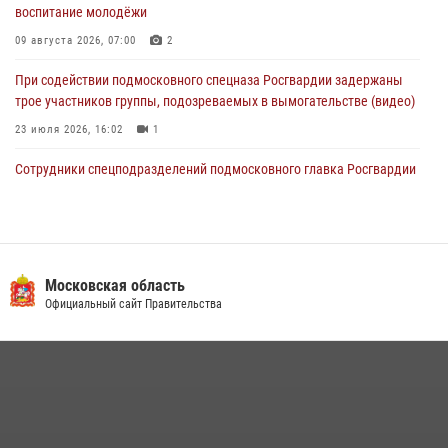
воспитание молодёжи
04 августа 2026, 12:15
09 августа 2026, 07:00
2
При содействии подмосковного спецназа Росгвардии задержаны
трое участников группы, подозреваемых в вымогательстве (видео)
23 июля 2026, 16:02
1
Сотрудники спецподразделений подмосковного главка Росгвардии
провели тактико-специальные учения в Подмосковье
15 июля 2026, 14:22
5
В Подмосковье росгвардейцы задержали мужчину, пугавшего
жильцов многоквартирного дома охотничьим карабином (видео)
Московская область
Официальный сайт Правительства
16 июля 2026, 09:00
1
Росгвардейцы предотвратили массовый налет вражеских
беспилотников в ДНР
22 июля 2026, 14:27
Росгвардейцы в Подмосковье задержали мужчину, находящегося в