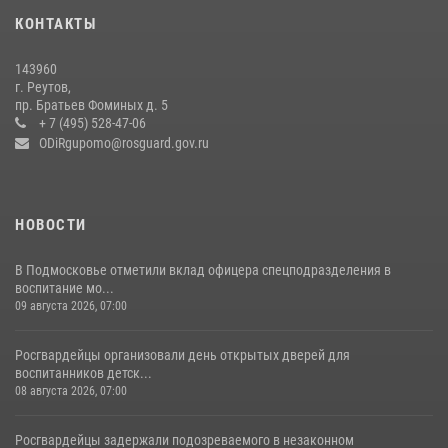
федеральном розыске (видео)
КОНТАКТЫ
22 июля 2026, 14:15
1
143960
В подмосковном главке Росгвардии выявили сильнейших
г. Реутов,
сотрудников спецподразделений в преодолении полосы
пр. Братьев Фоминых д. 5
препятствий со стрельбой
+ 7 (495) 528-47-06
ODiRgupomo@rosguard.gov.ru
14 июля 2026, 15:13
3
НОВОСТИ
В Подмосковье отметили вклад офицера спецподразделения в
воспитание мо...
09 августа 2026, 07:00
Росгвардейцы организовали день открытых дверей для
воспитанников детск...
08 августа 2026, 07:00
Росгвардейцы задержали подозреваемого в незаконном