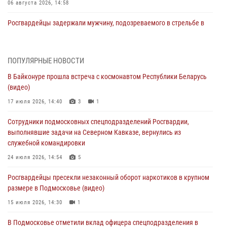
06 августа 2026, 14:58
Росгвардейцы задержали мужчину, подозреваемого в стрельбе в
Подмосковье (видео)
06 августа 2026, 14:35
1
ПОПУЛЯРНЫЕ НОВОСТИ
Росгвардейцы провели «Урок безопасности» для детей в
В Байконуре прошла встреча с космонавтом Республики Беларусь
Подмосковье
(видео)
05 августа 2026, 15:52
4
17 июля 2026, 14:40
3
1
При содействии подмосковного спецназа Росгвардии задержаны
Сотрудники подмосковных спецподразделений Росгвардии,
подозреваемые в организации незаконной миграции и
выполнявшие задачи на Северном Кавказе, вернулись из
изготовлении поддельных документов (видео)
служебной командировки
05 августа 2026, 15:48
1
24 июля 2026, 14:54
5
Сотрудники спецподразделения подмосковного главка Росгвардии
Росгвардейцы пресекли незаконный оборот наркотиков в крупном
отработали навыки огневой подготовки на комплексных учениях
размере в Подмосковье (видео)
04 августа 2026, 12:21
4
15 июля 2026, 14:30
1
За прошедший месяц росгвардейцы 7386 раз выезжали по
В Подмосковье отметили вклад офицера спецподразделения в
сигналам «Тревога» с охраняемых объектов в Подмосковье