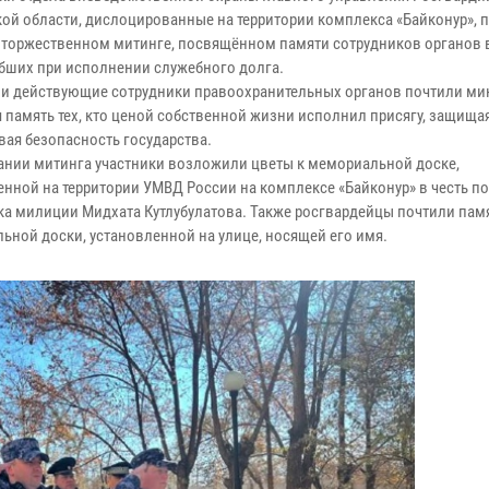
ой области, дислоцированные на территории комплекса «Байконур», 
в торжественном митинге, посвящённом памяти сотрудников органов 
ибших при исполнении служебного долга.
 и действующие сотрудники правоохранительных органов почтили ми
 память тех, кто ценой собственной жизни исполнил присягу, защища
вая безопасность государства.
ании митинга участники возложили цветы к мемориальной доске,
енной на территории УМВД России на комплексе «Байконур» в честь п
ка милиции Мидхата Кутлубулатова. Также росгвардейцы почтили памя
ьной доски, установленной на улице, носящей его имя.