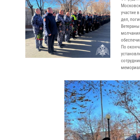
Московск
участие 
дел, пог
Ветераны
молчания
обеспечи
По оконч
установл
сотрудни
мемориал