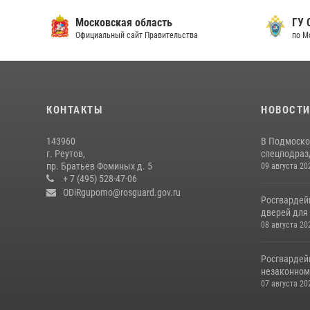
Московская область
ГУ СК
Официальный сайт Правительства
по Мос
КОНТАКТЫ
НОВОСТ
143960
В Подмоско
г. Реутов,
спецподразд
пр. Братьев Фоминых д. 5
09 августа 20
+ 7 (495) 528-47-06
ODiRgupomo@rosguard.gov.ru
Росгвардей
дверей для 
08 августа 20
Росгвардей
незаконном 
07 августа 20