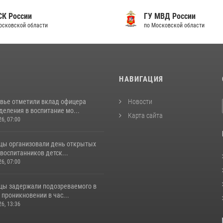
 России
ГУ МВД России
ковской области
по Московской области
И
НАВИГАЦИЯ
вье отметили вклад офицера
Новости
еления в воспитание мо...
Карта сайта
26, 07:00
цы организовали день открытых
воспитанников детск...
26, 07:00
цы задержали подозреваемого в
проникновении в час...
26, 13:36