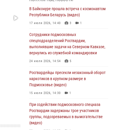
06 августа 2026, 14:58
В Байконуре прошла встреча с космонавтом
Росгвардейцы задержали мужчину,
Республики Беларусь (видео)
подозреваемого в стрельбе в Подмосковье
17 июля 2026, 14:40
3
1
(видео)
Сотрудники подмосковных
06 августа 2026, 14:35
1
спецподразделений Росгвардии,
Росгвардейцы провели «Урок безопасности»
выполнявшие задачи на Северном Кавказе,
для детей в Подмосковье
вернулись из служебной командировки
05 августа 2026, 15:52
4
24 июля 2026, 14:54
5
При содействии подмосковного спецназа
Росгвардейцы пресекли незаконный оборот
Росгвардии задержаны подозреваемые в
наркотиков в крупном размере в
организации незаконной миграции и
Подмосковье (видео)
изготовлении поддельных документов
15 июля 2026, 14:30
1
(видео)
При содействии подмосковного спецназа
05 августа 2026, 15:48
1
Росгвардии задержаны трое участников
Сотрудники спецподразделения
группы, подозреваемых в вымогательстве
подмосковного главка Росгвардии
(видео)
отработали навыки огневой подготовки на