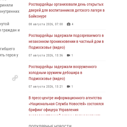
Росгвардейцы организовали день открытых
приняли
дверей для воспитанников детского лагеря в
внутренних
Байконуре
нутой
08 августа 2026, 07:00
4
я граждан и
Росгвардейцы задержали подозреваемого в
незаконном проникновении в частный дом в
Подмосковье (видео)
огибшего
ть героя у
07 августа 2026, 13:36
1
Росгвардейцы задержали вооруженного
холодным оружием дебошира в
Подмосковье (видео)
07 августа 2026, 13:21
1
В пресс-центре информационного агентства
«Национальная Служба Новостей» состоялся
брифинг офицера Управления
вневедомственной охраны подмосковного
главка Росгвардии
ПОПУЛЯРНЫЕ НОВОСТИ