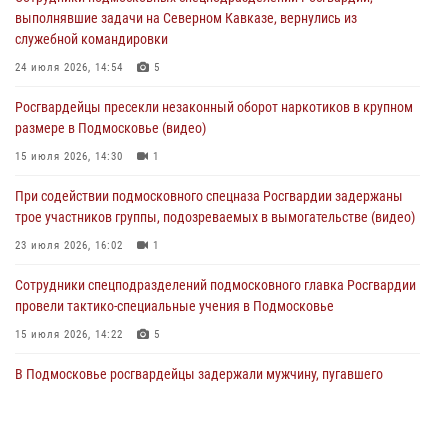
Сотрудники спецподразделения подмосковного главка Росгвардии
выполнявшие задачи на Северном Кавказе, вернулись из
отработали навыки огневой подготовки на комплексных учениях
служебной командировки
04 августа 2026, 12:21
4
24 июля 2026, 14:54
5
За прошедший месяц росгвардейцы 7386 раз выезжали по
Росгвардейцы пресекли незаконный оборот наркотиков в крупном
сигналам «Тревога» с охраняемых объектов в Подмосковье
размере в Подмосковье (видео)
04 августа 2026, 12:15
15 июля 2026, 14:30
1
Росгвардейцы пресекли кражу из супермаркета в Подмосковье
При содействии подмосковного спецназа Росгвардии задержаны
(видео)
трое участников группы, подозреваемых в вымогательстве (видео)
03 августа 2026, 15:32
1
23 июля 2026, 16:02
1
Сотрудники спецподразделений подмосковного главка Росгвардии
провели тактико-специальные учения в Подмосковье
15 июля 2026, 14:22
5
В Подмосковье росгвардейцы задержали мужчину, пугавшего
жильцов многоквартирного дома охотничьим карабином (видео)
16 июля 2026, 09:00
1