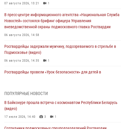
07 августа 2026, 13:21
1
В пресс-центре информационного агентства «Национальная Служба
Новостей» состоялся брифинг офицера Управления
вневедомственной охраны подмосковного главка Росгвардии
06 августа 2026, 14:58
Росгвардейцы задержали мужчину, подозреваемого в стрельбе в
Подмосковье (видео)
06 августа 2026, 14:35
1
Росгвардейцы провели «Урок безопасности» для детей в
Подмосковье
05 августа 2026, 15:52
4
ПОПУЛЯРНЫЕ НОВОСТИ
При содействии подмосковного спецназа Росгвардии задержаны
В Байконуре прошла встреча с космонавтом Республики Беларусь
подозреваемые в организации незаконной миграции и
(видео)
изготовлении поддельных документов (видео)
17 июля 2026, 14:40
3
1
05 августа 2026, 15:48
1
Сотрудники подмосковных спецподразделений Росгвардии,