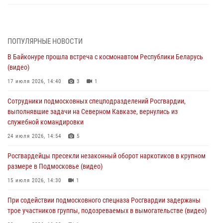
За прошедший месяц росгвардейцы 7386 раз выезжали по
сигналам «Тревога» с охраняемых объектов в Подмосковье
04 августа 2026, 12:15
ПОПУЛЯРНЫЕ НОВОСТИ
В Байконуре прошла встреча с космонавтом Республики Беларусь
Росгвардейцы пресекли кражу из супермаркета в Подмосковье
(видео)
(видео)
17 июля 2026, 14:40
3
1
03 августа 2026, 15:32
1
Сотрудники подмосковных спецподразделений Росгвардии,
Росгвардейцы пресекли кражу сантехники, совершённую
выполнявшие задачи на Северном Кавказе, вернулись из
«семейным подрядом» в Подмосковье (видео)
служебной командировки
03 августа 2026, 15:08
1
24 июля 2026, 14:54
5
В Подмосковье отметили годовщину со Дня образования ОМОН
Росгвардейцы пресекли незаконный оборот наркотиков в крупном
«Пересвет»
размере в Подмосковье (видео)
02 августа 2026, 18:01
8
15 июля 2026, 14:30
1
Офицер подмосковного главка Росгвардии стал гостем эфира
При содействии подмосковного спецназа Росгвардии задержаны
«Радио 1»
трое участников группы, подозреваемых в вымогательстве (видео)
01 августа 2026, 17:57