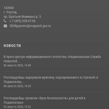
В подмосковном главке Росгвардии выявили сильнейших
143960
сотрудников спецподразделений в преодолении полосы
г. Реутов,
препятствий со стрельбой
пр. Братьев Фоминых д. 5
+ 7 (495) 528-47-06
14 июля 2026, 15:13
3
ODiRgupomo@rosguard.gov.ru
НОВОСТИ
В пресс-центре информационного агентства «Национальная Служба
Новостей...
06 августа 2026, 14:58
Росгвардейцы задержали мужчину, подозреваемого в стрельбе в
Подмосковь...
06 августа 2026, 14:35
Росгвардейцы провели «Урок безопасности» для детей в
Подмосковье
05 августа 2026, 15:52