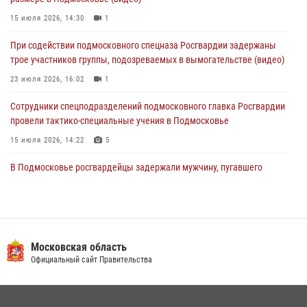
04 августа 2026, 12:21
4
15 июля 2026, 14:30
1
За прошедший месяц росгвардейцы 7386 раз выезжали по
При содействии подмосковного спецназа Росгвардии задержаны
сигналам «Тревога» с охраняемых объектов в Подмосковье
трое участников группы, подозреваемых в вымогательстве (видео)
04 августа 2026, 12:15
23 июля 2026, 16:02
1
Сотрудники спецподразделений подмосковного главка Росгвардии
провели тактико-специальные учения в Подмосковье
15 июля 2026, 14:22
5
В Подмосковье росгвардейцы задержали мужчину, пугавшего
жильцов многоквартирного дома охотничьим карабином (видео)
16 июля 2026, 09:00
1
Росгвардейцы предотвратили массовый налет вражеских
беспилотников в ДНР
Московская область
Официальный сайт Правительства
22 июля 2026, 14:27
Росгвардейцы в Подмосковье задержали мужчину, находящегося в
федеральном розыске (видео)