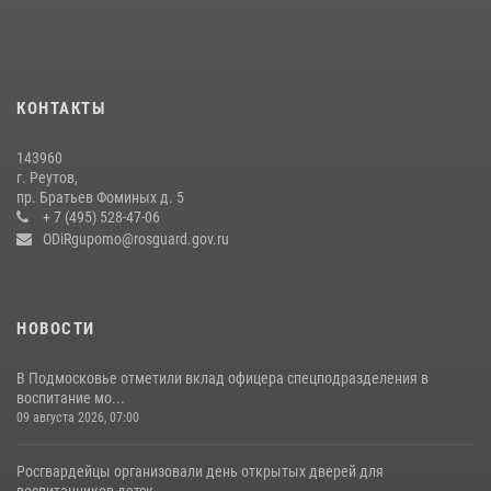
22 июля 2026, 14:15
1
В подмосковном главке Росгвардии выявили сильнейших
сотрудников спецподразделений в преодолении полосы
КОНТАКТЫ
препятствий со стрельбой
14 июля 2026, 15:13
3
143960
г. Реутов,
Росгвардейцы открыли свои двери для школьников в Подмосковье
пр. Братьев Фоминых д. 5
+ 7 (495) 528-47-06
18 июля 2026, 07:03
9
ODiRgupomo@rosguard.gov.ru
НОВОСТИ
В Подмосковье отметили вклад офицера спецподразделения в
воспитание мо...
09 августа 2026, 07:00
Росгвардейцы организовали день открытых дверей для