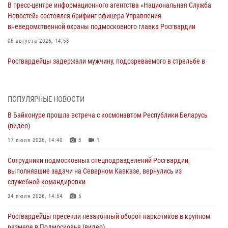
В пресс-центре информационного агентства «Национальная Служба
Новостей» состоялся брифинг офицера Управления
вневедомственной охраны подмосковного главка Росгвардии
06 августа 2026, 14:58
Росгвардейцы задержали мужчину, подозреваемого в стрельбе в
Подмосковье (видео)
06 августа 2026, 14:35
1
ПОПУЛЯРНЫЕ НОВОСТИ
Росгвардейцы провели «Урок безопасности» для детей в
В Байконуре прошла встреча с космонавтом Республики Беларусь
Подмосковье
(видео)
05 августа 2026, 15:52
4
17 июля 2026, 14:40
3
1
При содействии подмосковного спецназа Росгвардии задержаны
Сотрудники подмосковных спецподразделений Росгвардии,
подозреваемые в организации незаконной миграции и
выполнявшие задачи на Северном Кавказе, вернулись из
изготовлении поддельных документов (видео)
служебной командировки
05 августа 2026, 15:48
1
24 июля 2026, 14:54
5
Сотрудники спецподразделения подмосковного главка Росгвардии
Росгвардейцы пресекли незаконный оборот наркотиков в крупном
отработали навыки огневой подготовки на комплексных учениях
размере в Подмосковье (видео)