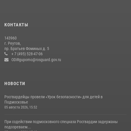
22 июля 2026, 14:27
Росгвардейцы открыли свои двери для школьников в Подмосковье
18 июля 2026, 07:03
9
КОНТАКТЫ
В подмосковном главке Росгвардии выявили сильнейших
143960
сотрудников спецподразделений в преодолении полосы
г. Реутов,
препятствий со стрельбой
пр. Братьев Фоминых д. 5
+ 7 (495) 528-47-06
14 июля 2026, 15:13
3
ODiRgupomo@rosguard.gov.ru
НОВОСТИ
Росгвардейцы провели «Урок безопасности» для детей в
Подмосковье
05 августа 2026, 15:52
При содействии подмосковного спецназа Росгвардии задержаны
подозреваем...