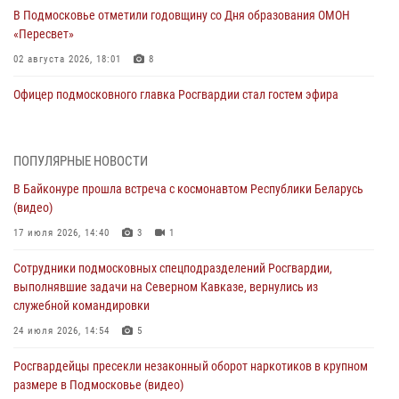
В Подмосковье отметили годовщину со Дня образования ОМОН
«Пересвет»
02 августа 2026, 18:01
8
Офицер подмосковного главка Росгвардии стал гостем эфира
«Радио 1»
01 августа 2026, 17:57
ПОПУЛЯРНЫЕ НОВОСТИ
Росгвардейцы задержали рецидивиста, подозреваемого в краже на
В Байконуре прошла встреча с космонавтом Республики Беларусь
крупную сумму в Подмосковье
(видео)
31 июля 2026, 13:00
17 июля 2026, 14:40
3
1
Росгвардейцы задержали подозреваемых в мошеннических
Сотрудники подмосковных спецподразделений Росгвардии,
действиях в Подмосковье (видео)
выполнявшие задачи на Северном Кавказе, вернулись из
31 июля 2026, 09:00
служебной командировки
В Главном управлении Росгвардии по Московской области
24 июля 2026, 14:54
5
состоялось торжественное собрание, посвященное юбилею
Росгвардейцы пресекли незаконный оборот наркотиков в крупном
образования региональной общественной организации ветеранов
размере в Подмосковье (видео)
войск правопорядка (видео)