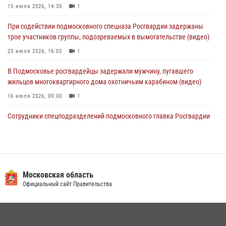
15 июля 2026, 14:30
1
30 июля 2026, 13:00
5
1
При содействии подмосковного спецназа Росгвардии задержаны
Росгвардейцы задержали нетрезвую автоледи в Подмосковье
трое участников группы, подозреваемых в вымогательстве (видео)
30 июля 2026, 08:00
1
23 июля 2026, 16:02
1
В Подмосковье росгвардейцы задержали мужчину, пугавшего
жильцов многоквартирного дома охотничьим карабином (видео)
16 июля 2026, 09:00
1
Сотрудники спецподразделений подмосковного главка Росгвардии
провели тактико-специальные учения в Подмосковье
15 июля 2026, 14:22
5
Росгвардейцы в Подмосковье задержали мужчину, находящегося в
федеральном розыске (видео)
Московская область
Официальный сайт Правительства
22 июля 2026, 14:15
1
Росгвардейцы предотвратили массовый налет вражеских
беспилотников в ДНР