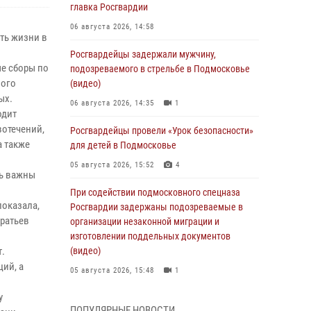
главка Росгвардии
06 августа 2026, 14:58
ть жизни в
Росгвардейцы задержали мужчину,
е сборы по
подозреваемого в стрельбе в Подмосковье
вого
(видео)
ых.
06 августа 2026, 14:35
1
одит
вотечений,
Росгвардейцы провели «Урок безопасности»
а также
для детей в Подмосковье
05 августа 2026, 15:52
4
сь важны
При содействии подмосковного спецназа
показала,
Росгвардии задержаны подозреваемые в
братьев
организации незаконной миграции и
изготовлении поддельных документов
т.
(видео)
ий, а
05 августа 2026, 15:48
1
у
Росгвардейцы пресекли кражу из
ПОПУЛЯРНЫЕ НОВОСТИ