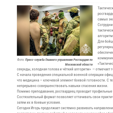
Тактическ
росгвард
самых эк
Сотрудни
тактичес
алгоритм
Для бойц
регулярн
обеспече
коммуник
Фото:
Пресс-служба Главного управления Росгвардии по
«Тактиче
Московской области
секунды, холодная голова и чёткий алгоритм» — отмечает г
С начала проведения специальной военной операции офице
что медицина — ключевой элемент боевой готовности. С те
непрерывно совершенствовать навыки спасения жизни.
Помимо преподавания, росгвардеец проводит профильные с
Состязательный формат позволяет оттачивать свои практич
затем их в боевые условия.
Сегодня Игорь продолжает системно развивать направлен