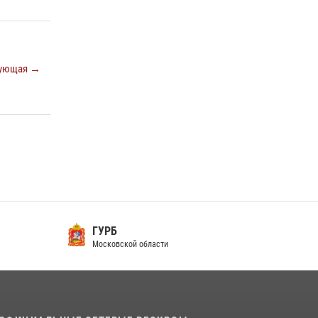
Росгвардейцы открыли свои двери для
школьников в Подмосковье
18 июля 2026, 07:03
9
ующая →
В подмосковном главке Росгвардии выявили
сильнейших сотрудников спецподразделений
в преодолении полосы препятствий со
стрельбой
14 июля 2026, 15:13
3
ГУРБ
Московской области