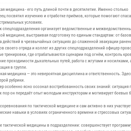
ая медицина - его путь длиной почти в десятилетие. Именно столько
еец посвятил изучению и отработке приёмов, которые помогают спаса
стремальных условиях.
к спецподразделения организует ведомственные и межведомственны
кой медицине, выстраивая подготовку по единым стандартам: от базо
а действий в чрезвычайных ситуациях до слаженной эвакуации ранен
ов своего отряда и коллег из других спецподразделений офицер пров
ые тренировки, где отрабатываются сценарии под огнём, контроль кро
ние проходимости дыхательных путей, работа с жгутами и носилками, 
ация в группе.
ская медицина — это невероятная дисциплина и ответственность. Зде
ерой рубрики.
р особенно ясно осознал востребованность своих знаний: ситуация 
х пор он передаёт опыт молодым инструкторам и мотивирует боевых 
оревнования по тактической медицине и сам активно в них участвуе
еские навыки в условиях ограниченного времени и стрессовых ситуац
ие тактической медицины в подразделении: совершенствует программ