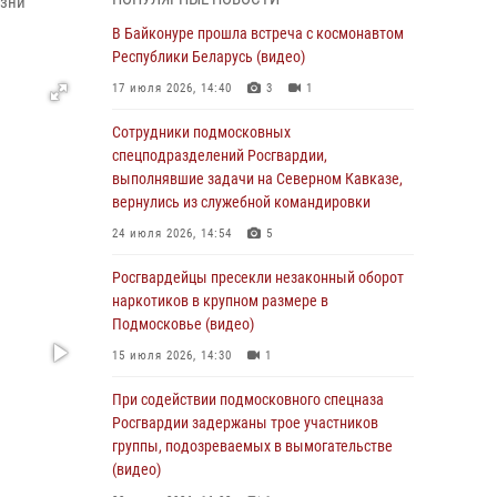
изни
супермаркета в Подмосковье (видео)
В Байконуре прошла встреча с космонавтом
03 августа 2026, 15:32
1
Республики Беларусь (видео)
Росгвардейцы пресекли кражу сантехники,
17 июля 2026, 14:40
3
1
совершённую «семейным подрядом» в
Подмосковье (видео)
Сотрудники подмосковных
спецподразделений Росгвардии,
03 августа 2026, 15:08
1
выполнявшие задачи на Северном Кавказе,
В Подмосковье отметили годовщину со Дня
вернулись из служебной командировки
образования ОМОН «Пересвет»
24 июля 2026, 14:54
5
02 августа 2026, 18:01
8
Росгвардейцы пресекли незаконный оборот
Офицер подмосковного главка Росгвардии
наркотиков в крупном размере в
стал гостем эфира «Радио 1»
Подмосковье (видео)
01 августа 2026, 17:57
15 июля 2026, 14:30
1
Росгвардейцы задержали рецидивиста,
При содействии подмосковного спецназа
подозреваемого в краже на крупную сумму в
Росгвардии задержаны трое участников
Подмосковье
группы, подозреваемых в вымогательстве
(видео)
31 июля 2026, 13:00