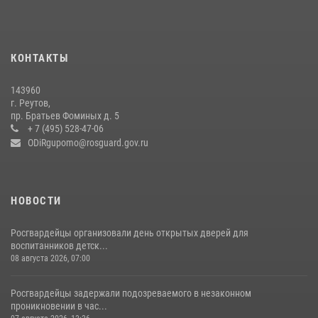
22 июля 2026, 14:15
1
Росгвардейцы открыли свои двери для школьников в Подмосковье
18 июля 2026, 07:03
9
КОНТАКТЫ
В подмосковном главке Росгвардии выявили сильнейших
143960
сотрудников спецподразделений в преодолении полосы
г. Реутов,
препятствий со стрельбой
пр. Братьев Фоминых д. 5
+ 7 (495) 528-47-06
14 июля 2026, 15:13
3
ODiRgupomo@rosguard.gov.ru
НОВОСТИ
Росгвардейцы организовали день открытых дверей для
воспитанников детск...
08 августа 2026, 07:00
Росгвардейцы задержали подозреваемого в незаконном
проникновении в час...