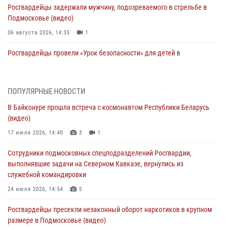
Росгвардейцы задержали мужчину, подозреваемого в стрельбе в
Подмосковье (видео)
06 августа 2026, 14:35
1
Росгвардейцы провели «Урок безопасности» для детей в
Подмосковье
05 августа 2026, 15:52
4
ПОПУЛЯРНЫЕ НОВОСТИ
При содействии подмосковного спецназа Росгвардии задержаны
В Байконуре прошла встреча с космонавтом Республики Беларусь
подозреваемые в организации незаконной миграции и
(видео)
изготовлении поддельных документов (видео)
17 июля 2026, 14:40
3
1
05 августа 2026, 15:48
1
Сотрудники подмосковных спецподразделений Росгвардии,
Сотрудники спецподразделения подмосковного главка Росгвардии
выполнявшие задачи на Северном Кавказе, вернулись из
отработали навыки огневой подготовки на комплексных учениях
служебной командировки
04 августа 2026, 12:21
4
24 июля 2026, 14:54
5
За прошедший месяц росгвардейцы 7386 раз выезжали по
Росгвардейцы пресекли незаконный оборот наркотиков в крупном
сигналам «Тревога» с охраняемых объектов в Подмосковье
размере в Подмосковье (видео)
04 августа 2026, 12:15