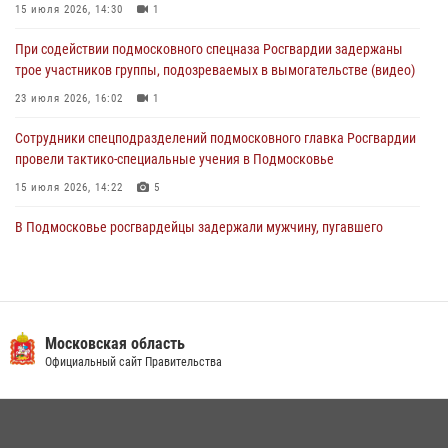
15 июля 2026, 14:30
1
Росгвардейцы пресекли кражу из супермаркета в Подмосковье
При содействии подмосковного спецназа Росгвардии задержаны
(видео)
трое участников группы, подозреваемых в вымогательстве (видео)
03 августа 2026, 15:32
1
23 июля 2026, 16:02
1
Сотрудники спецподразделений подмосковного главка Росгвардии
провели тактико-специальные учения в Подмосковье
15 июля 2026, 14:22
5
В Подмосковье росгвардейцы задержали мужчину, пугавшего
жильцов многоквартирного дома охотничьим карабином (видео)
16 июля 2026, 09:00
1
Росгвардейцы предотвратили массовый налет вражеских
беспилотников в ДНР
Московская область
Официальный сайт Правительства
22 июля 2026, 14:27
Росгвардейцы в Подмосковье задержали мужчину, находящегося в
федеральном розыске (видео)