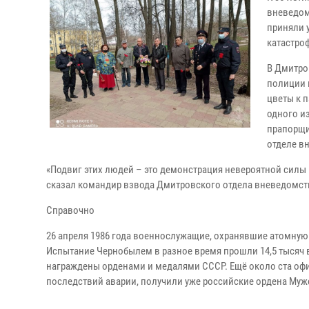
вневедом
приняли 
катастро
В Дмитро
полиции 
цветы к 
одного и
прапорщи
отделе в
«Подвиг этих людей – это демонстрация невероятной силы 
сказал командир взвода Дмитровского отдела вневедомст
Справочно
26 апреля 1986 года военнослужащие, охранявшие атомную
Испытание Чернобылем в разное время прошли 14,5 тысяч в
награждены орденами и медалями СССР. Ещё около ста офи
последствий аварии, получили уже российские ордена Муж