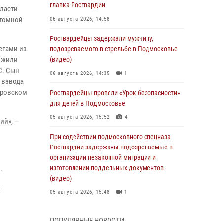
главка Росгвардии
бласти
атомной
06 августа 2026, 14:58
Росгвардейцы задержали мужчину,
егами из
подозреваемого в стрельбе в Подмосковье
ложили
(видео)
С. Сын
06 августа 2026, 14:35
1
 взвода
тровском
Росгвардейцы провели «Урок безопасности»
для детей в Подмосковье
05 августа 2026, 15:52
4
ий», —
При содействии подмосковного спецназа
Росгвардии задержаны подозреваемые в
организации незаконной миграции и
изготовлении поддельных документов
.
(видео)
и
и
05 августа 2026, 15:48
1
Сотрудники спецподразделения
ПОПУЛЯРНЫЕ НОВОСТИ