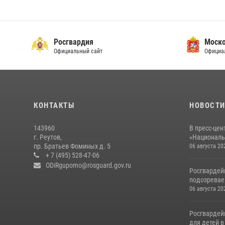
Росгвардия
Моско
Официальный сайт
Официа
КОНТАКТЫ
НОВОСТ
143960
В пресс-цен
г. Реутов,
«Националь
пр. Братьев Фоминых д. 5
06 августа 20
+ 7 (495) 528-47-06
ODiRgupomo@rosguard.gov.ru
Росгвардей
подозреваем
06 августа 20
Росгвардей
для детей 