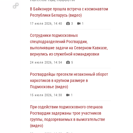
подмосковного главка Росгвардии
отработали навыки огневой подготовки на
В Байконуре прошла встреча с космонавтом
комплексных учениях
Республики Беларусь (видео)
04 августа 2026, 12:21
4
17 июля 2026, 14:40
3
1
За прошедший месяц росгвардейцы 7386 раз
Сотрудники подмосковных
выезжали по сигналам «Тревога» с
спецподразделений Росгвардии,
охраняемых объектов в Подмосковье
выполнявшие задачи на Северном Кавказе,
вернулись из служебной командировки
04 августа 2026, 12:15
24 июля 2026, 14:54
5
Росгвардейцы пресекли кражу из
супермаркета в Подмосковье (видео)
Росгвардейцы пресекли незаконный оборот
наркотиков в крупном размере в
03 августа 2026, 15:32
1
Подмосковье (видео)
Росгвардейцы пресекли кражу сантехники,
15 июля 2026, 14:30
1
совершённую «семейным подрядом» в
Подмосковье (видео)
При содействии подмосковного спецназа
Росгвардии задержаны трое участников
03 августа 2026, 15:08
1
группы, подозреваемых в вымогательстве
В Подмосковье отметили годовщину со Дня
(видео)
образования ОМОН «Пересвет»