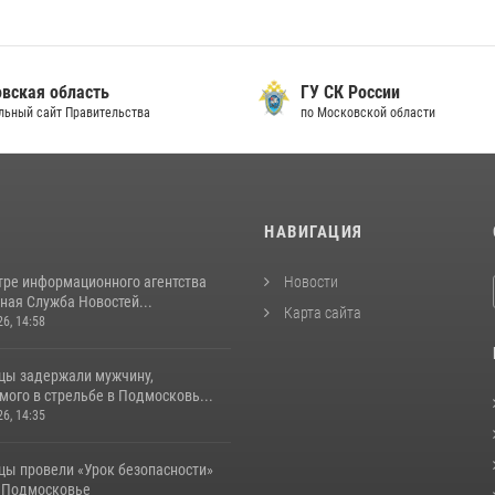
вская область
ГУ СК России
льный сайт Правительства
по Московской области
И
НАВИГАЦИЯ
тре информационного агентства
Новости
ная Служба Новостей...
Карта сайта
26, 14:58
цы задержали мужчину,
ого в стрельбе в Подмосковь...
26, 14:35
цы провели «Урок безопасности»
в Подмосковье