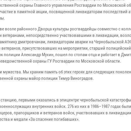
ственной охраны Главного управления Росгвардии по Московской о
участие в памятной акции, посвященной ликвидаторам последствий 
фы.
ве возле районного Дворца культуры росгвардейцы совместно с колл
и ветеранами, непосредственно участвовавшими в ликвидации, воз
памятнику дмитровчанам, ликвидаторам аварии на Чернобыльской АЭ
з ветеранов, присутствовавших на мероприятии, старший полицейский
к полиции Александр Мухин, пошел по стопам отца и работает в Дми
неведомственной охраны ГУ Росгвардии по Московской области.
и мужества. Мы храним память об этих героях для следующих поколен
венной охраны майор полиции Тимур Виноградов.
 станцию, первыми оказались в эпицентре чернобыльской катастрофы
оеннослужащих внутренних войск. 276 из них в 1986–1987 годах был
церов, прапорщиков и ветеранов войск, участвовавших в ликвидаци
ества и медали «За спасение погибавших».