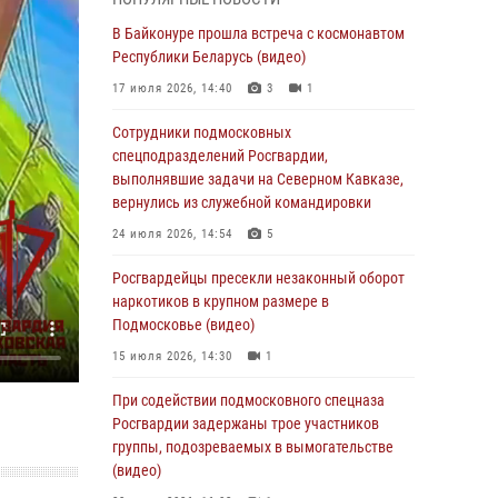
супермаркета в Подмосковье (видео)
В Байконуре прошла встреча с космонавтом
03 августа 2026, 15:32
1
Республики Беларусь (видео)
Росгвардейцы пресекли кражу сантехники,
17 июля 2026, 14:40
3
1
совершённую «семейным подрядом» в
Подмосковье (видео)
Сотрудники подмосковных
спецподразделений Росгвардии,
03 августа 2026, 15:08
1
выполнявшие задачи на Северном Кавказе,
В Подмосковье отметили годовщину со Дня
вернулись из служебной командировки
образования ОМОН «Пересвет»
24 июля 2026, 14:54
5
02 августа 2026, 18:01
8
Росгвардейцы пресекли незаконный оборот
Офицер подмосковного главка Росгвардии
наркотиков в крупном размере в
стал гостем эфира «Радио 1»
Подмосковье (видео)
01 августа 2026, 17:57
15 июля 2026, 14:30
1
Росгвардейцы задержали рецидивиста,
При содействии подмосковного спецназа
подозреваемого в краже на крупную сумму в
Росгвардии задержаны трое участников
Подмосковье
группы, подозреваемых в вымогательстве
(видео)
31 июля 2026, 13:00