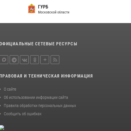
ГУРБ
Росгвардейцы открыли свои двери для
Московской области
школьников в Подмосковье
18 июля 2026, 07:03
9
В подмосковном главке Росгвардии выявили
сильнейших сотрудников спецподразделений
ОФИЦИАЛЬНЫЕ СЕТЕВЫЕ РЕСУРСЫ
в преодолении полосы препятствий со
стрельбой
14 июля 2026, 15:13
3
ПРАВОВАЯ И ТЕХНИЧЕСКАЯ ИНФОРМАЦИЯ
О сайте
Об использовании информации сайта
Правила обработки персональных данных
Сообщить об ошибках