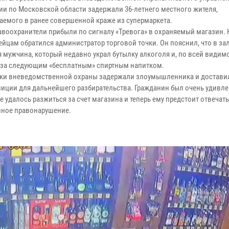
ии по Московской области задержали 36-летнего местного жителя,
аемого в ранее совершенной краже из супермаркета.
авоохранители прибыли по сигналу «Тревога» в охраняемый магазин. Н
ейцам обратился администратор торговой точки. Он пояснил, что в за
я мужчина, который недавно украл бутылку алкоголя и, по всей видимо
 за следующим «бесплатным» спиртным напитком.
ки вневедомственной охраны задержали злоумышленника и доставил
лиции для дальнейшего разбирательства. Гражданин был очень удивлен
не удалось разжиться за счет магазина и теперь ему предстоит отвечать
ное правонарушение.