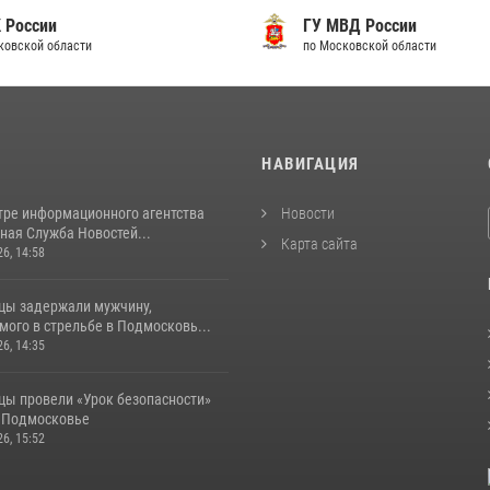
 России
ГУ МВД России
ковской области
по Московской области
И
НАВИГАЦИЯ
тре информационного агентства
Новости
ная Служба Новостей...
Карта сайта
26, 14:58
цы задержали мужчину,
ого в стрельбе в Подмосковь...
26, 14:35
цы провели «Урок безопасности»
в Подмосковье
26, 15:52