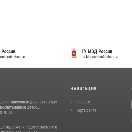
 России
ГУ МВД России
ковской области
по Московской области
И
НАВИГАЦИЯ
цы организовали день открытых
Новости
воспитанников детск...
Карта сайта
26, 07:00
цы задержали подозреваемого в