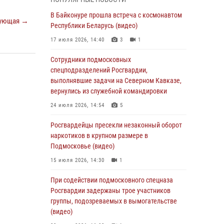
(видео)
В Байконуре прошла встреча с космонавтом
06 августа 2026, 14:35
1
ующая →
Республики Беларусь (видео)
Росгвардейцы провели «Урок безопасности»
17 июля 2026, 14:40
3
1
для детей в Подмосковье
Сотрудники подмосковных
05 августа 2026, 15:52
4
спецподразделений Росгвардии,
При содействии подмосковного спецназа
выполнявшие задачи на Северном Кавказе,
Росгвардии задержаны подозреваемые в
вернулись из служебной командировки
организации незаконной миграции и
24 июля 2026, 14:54
5
изготовлении поддельных документов
(видео)
Росгвардейцы пресекли незаконный оборот
наркотиков в крупном размере в
05 августа 2026, 15:48
1
Подмосковье (видео)
Сотрудники спецподразделения
15 июля 2026, 14:30
1
подмосковного главка Росгвардии
отработали навыки огневой подготовки на
При содействии подмосковного спецназа
комплексных учениях
Росгвардии задержаны трое участников
группы, подозреваемых в вымогательстве
04 августа 2026, 12:21
4
(видео)
За прошедший месяц росгвардейцы 7386 раз