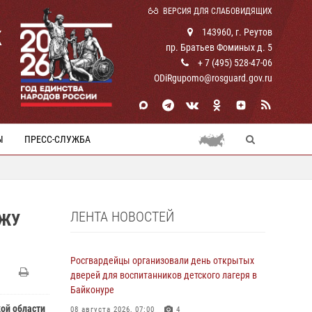
ВЕРСИЯ ДЛЯ СЛАБОВИДЯЩИХ
К
143960, г. Реутов
пр. Братьев Фоминых д. 5
+ 7 (495) 528-47-06
ODiRgupomo@rosguard.gov.ru
Ы
ПРЕСС-СЛУЖБА
ЛЕНТА НОВОСТЕЙ
АЖУ
Росгвардейцы организовали день открытых
дверей для воспитанников детского лагеря в
Байконуре
ой области
08 августа 2026, 07:00
4