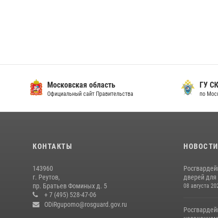
Московская область
ГУ СК
Официальный сайт Правительства
по Мос
КОНТАКТЫ
НОВОСТ
143960
Росгвардей
г. Реутов,
дверей для 
пр. Братьев Фоминых д. 5
08 августа 20
+ 7 (495) 528-47-06
ODiRgupomo@rosguard.gov.ru
Росгвардей