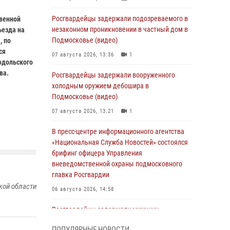
Росгвардейцы задержали подозреваемого в
твенной
незаконном проникновении в частный дом в
ъезда на
Подмосковье (видео)
, по
ся
07 августа 2026, 13:36
1
одольского
ва.
Росгвардейцы задержали вооруженного
холодным оружием дебошира в
Подмосковье (видео)
07 августа 2026, 13:21
1
В пресс-центре информационного агентства
«Национальная Служба Новостей» состоялся
брифинг офицера Управления
вневедомственной охраны подмосковного
главка Росгвардии
кой области
06 августа 2026, 14:58
Росгвардейцы задержали мужчину,
подозреваемого в стрельбе в Подмосковье
ПОПУЛЯРНЫЕ НОВОСТИ