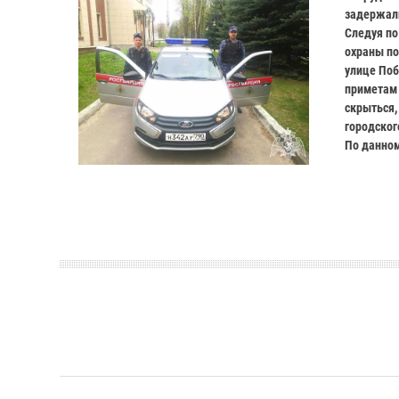
задержали
Следуя по
охраны по
улице Поб
приметам 
скрыться,
городског
По данном