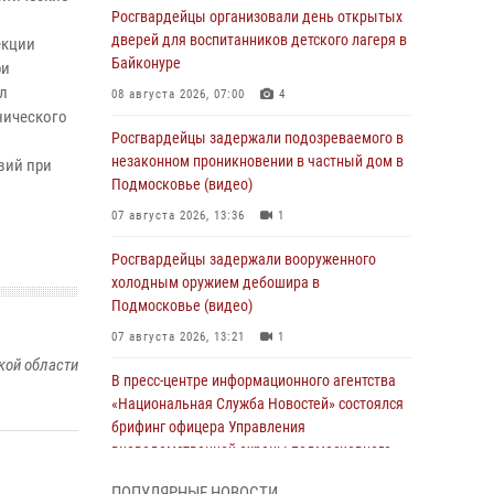
Росгвардейцы организовали день открытых
дверей для воспитанников детского лагеря в
екции
Байконуре
ри
л
08 августа 2026, 07:00
4
нического
Росгвардейцы задержали подозреваемого в
незаконном проникновении в частный дом в
вий при
Подмосковье (видео)
07 августа 2026, 13:36
1
Росгвардейцы задержали вооруженного
холодным оружием дебошира в
Подмосковье (видео)
07 августа 2026, 13:21
1
кой области
В пресс-центре информационного агентства
«Национальная Служба Новостей» состоялся
брифинг офицера Управления
вневедомственной охраны подмосковного
главка Росгвардии
ПОПУЛЯРНЫЕ НОВОСТИ