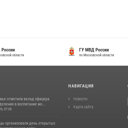
 России
ГУ МВД России
ковской области
по Московской области
И
НАВИГАЦИЯ
вье отметили вклад офицера
Новости
еления в воспитание мо...
Карта сайта
26, 07:00
цы организовали день открытых