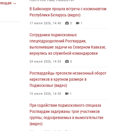
ующая →
06 августа 2026, 14:58
В Байконуре прошла встреча с космонавтом
Росгвардейцы задержали мужчину,
Республики Беларусь (видео)
подозреваемого в стрельбе в Подмосковье
17 июля 2026, 14:40
3
1
(видео)
Сотрудники подмосковных
06 августа 2026, 14:35
1
спецподразделений Росгвардии,
Росгвардейцы провели «Урок безопасности»
выполнявшие задачи на Северном Кавказе,
для детей в Подмосковье
вернулись из служебной командировки
05 августа 2026, 15:52
4
24 июля 2026, 14:54
5
При содействии подмосковного спецназа
Росгвардейцы пресекли незаконный оборот
Росгвардии задержаны подозреваемые в
наркотиков в крупном размере в
организации незаконной миграции и
Подмосковье (видео)
изготовлении поддельных документов
15 июля 2026, 14:30
1
(видео)
При содействии подмосковного спецназа
05 августа 2026, 15:48
1
Росгвардии задержаны трое участников
Сотрудники спецподразделения
группы, подозреваемых в вымогательстве
подмосковного главка Росгвардии
(видео)
отработали навыки огневой подготовки на