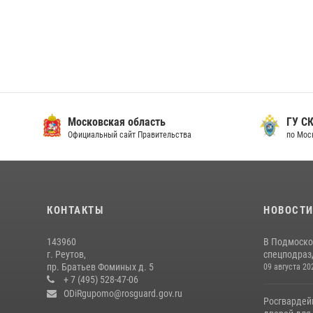
Московская область
ГУ СК
Официальный сайт Правительства
по Мос
КОНТАКТЫ
НОВОСТ
143960
В Подмоско
г. Реутов,
спецподразд
пр. Братьев Фоминых д. 5
09 августа 20
+ 7 (495) 528-47-06
ODiRgupomo@rosguard.gov.ru
Росгвардей