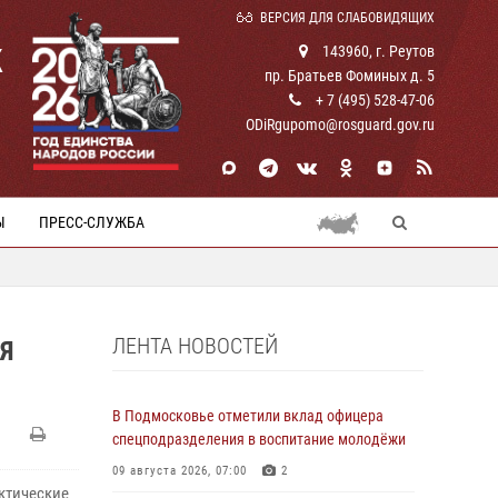
ВЕРСИЯ ДЛЯ СЛАБОВИДЯЩИХ
К
143960, г. Реутов
пр. Братьев Фоминых д. 5
+ 7 (495) 528-47-06
ODiRgupomo@rosguard.gov.ru
Ы
ПРЕСС-СЛУЖБА
ЛЕНТА НОВОСТЕЙ
Я
В Подмосковье отметили вклад офицера
спецподразделения в воспитание молодёжи
09 августа 2026, 07:00
2
ктические