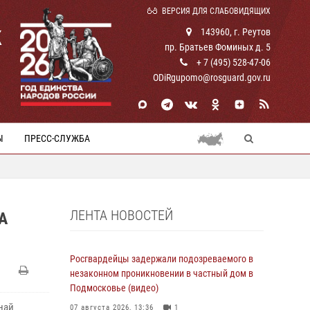
ВЕРСИЯ ДЛЯ СЛАБОВИДЯЩИХ
К
143960, г. Реутов
пр. Братьев Фоминых д. 5
+ 7 (495) 528-47-06
ODiRgupomo@rosguard.gov.ru
Ы
ПРЕСС-СЛУЖБА
ЛЕНТА НОВОСТЕЙ
А
Росгвардейцы задержали подозреваемого в
незаконном проникновении в частный дом в
Подмосковье (видео)
най
07 августа 2026, 13:36
1