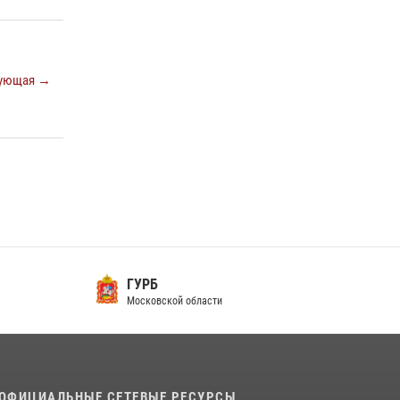
В подмосковном главке Росгвардии выявили
сильнейших сотрудников спецподразделений
в преодолении полосы препятствий со
ующая →
стрельбой
14 июля 2026, 15:13
3
Росгвардейцы открыли свои двери для
школьников в Подмосковье
18 июля 2026, 07:03
9
ГУРБ
Московской области
ОФИЦИАЛЬНЫЕ СЕТЕВЫЕ РЕСУРСЫ