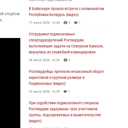
05 августа 2026, 15:52
4
В Байконуре прошла встреча с космонавтом
ей спортом
При содействии подмосковного спецназа
Республики Беларусь (видео)
я.
Росгвардии задержаны подозреваемые в
17 июля 2026, 14:40
3
1
организации незаконной миграции и
изготовлении поддельных документов
Сотрудники подмосковных
(видео)
спецподразделений Росгвардии,
выполнявшие задачи на Северном Кавказе,
05 августа 2026, 15:48
1
вернулись из служебной командировки
Сотрудники спецподразделения
24 июля 2026, 14:54
5
подмосковного главка Росгвардии
отработали навыки огневой подготовки на
Росгвардейцы пресекли незаконный оборот
комплексных учениях
наркотиков в крупном размере в
Подмосковье (видео)
04 августа 2026, 12:21
4
15 июля 2026, 14:30
1
За прошедший месяц росгвардейцы 7386 раз
выезжали по сигналам «Тревога» с
При содействии подмосковного спецназа
охраняемых объектов в Подмосковье
Росгвардии задержаны трое участников
группы, подозреваемых в вымогательстве
04 августа 2026, 12:15
(видео)
Росгвардейцы пресекли кражу из