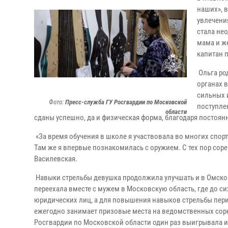
наших», 
увлечени
стала не
мама и ж
капитан 
Ольга ро
органах в
сильных 
Фото:
Пресс-служба ГУ Росгвардии по Московской
поступле
области
сданы успешно, да и физическая форма, благодаря постоя
«За время обучения в школе я участвовала во многих спор
Там же я впервые познакомилась с оружием. С тех пор сор
Василевская.
Навыки стрельбы девушка продолжила улучшать и в Омской 
переехала вместе с мужем в Московскую область, где до с
юридических лиц, а для повышения навыков стрельбы пер
ежегодно занимает призовые места на ведомственных соре
Росгвардии по Московской области один раз выигрывала и