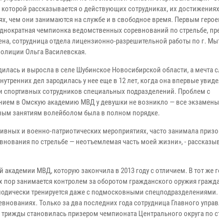
в которой рассказывается о действующих сотрудниках, их достижениях
ях, чем они занимаются на службе и в свободное время. Первым герое
однократная чемпионка ведомственных соревнований по стрельбе, пр
ена, сотрудница отдела лицензионно-разрешительной работы по г. М
полиции Ольга Василевская.
дилась и выросла в селе Шубинское Новосибирской области, а мечта с
нутренних дел зародилась у нее еще в 12 лет, когда она впервые увид
и спортивных сотрудников специальных подразделений. Проблем с
нием в Омскую академию МВД у девушки не возникло — все экзамен
нным занятиям волейболом была в полном порядке.
тивных и военно-патриотических мероприятиях, часто занимала призо
евнования по стрельбе — неотъемлемая часть моей жизни», - рассказы
академии МВД, которую закончила в 2013 году с отличием. В тот же г
их пор занимается контролем за оборотом гражданского оружия гражд
иодически тренируется даже с подмосковными спецподразделениями.
внованиях. Только за два последних года сотрудница Главного упра
 трижды становилась призером чемпионата Центрального округа по с