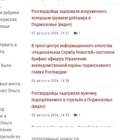
,
Росгвардейцы задержали вооруженного
м рубрики
холодным оружием дебошира в
екрасная
Подмосковье (видео)
ытищи
07 августа 2026, 13:21
1
лужить в
В пресс-центре информационного агентства
ела
«Национальная Служба Новостей» состоялся
брифинг офицера Управления
ы были
вневедомственной охраны подмосковного
главка Росгвардии
06 августа 2026, 14:58
вые места.
вает Ольга
Росгвардейцы задержали мужчину,
подозреваемого в стрельбе в Подмосковье
(видео)
од
ан и
06 августа 2026, 14:35
1
 Ольга
Росгвардейцы провели «Урок безопасности»
вления
для детей в Подмосковье
трельбе из
ПОПУЛЯРНЫЕ НОВОСТИ