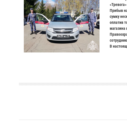
«Тревога»
Прибыв на
сумку нес
оплатив т
магазина 
Правоохра
сотрудник
В настоящ