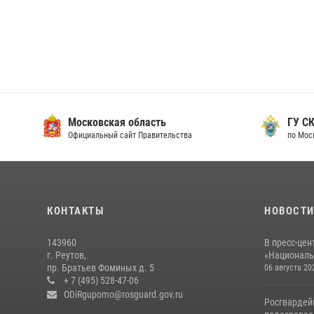
Московская область
ГУ СК
Официальный сайт Правительства
по Мос
КОНТАКТЫ
НОВОСТ
143960
В пресс-цен
г. Реутов,
«Националь
пр. Братьев Фоминых д. 5
06 августа 20
+ 7 (495) 528-47-06
ODiRgupomo@rosguard.gov.ru
Росгвардей