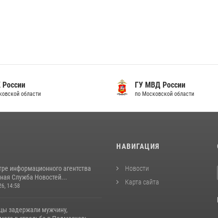
 России
ГУ МВД России
ковской области
по Московской области
И
НАВИГАЦИЯ
тре информационного агентства
Новости
ная Служба Новостей...
Карта сайта
26, 14:58
цы задержали мужчину,