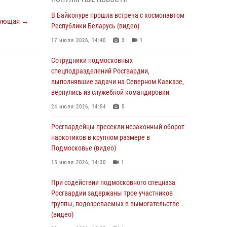
супермаркета в Подмосковье (видео)
В Байконуре прошла встреча с космонавтом
03 августа 2026, 15:32
1
ующая →
Республики Беларусь (видео)
Росгвардейцы пресекли кражу сантехники,
17 июля 2026, 14:40
3
1
совершённую «семейным подрядом» в
Подмосковье (видео)
Сотрудники подмосковных
спецподразделений Росгвардии,
03 августа 2026, 15:08
1
выполнявшие задачи на Северном Кавказе,
В Подмосковье отметили годовщину со Дня
вернулись из служебной командировки
образования ОМОН «Пересвет»
24 июля 2026, 14:54
5
02 августа 2026, 18:01
8
Росгвардейцы пресекли незаконный оборот
Офицер подмосковного главка Росгвардии
наркотиков в крупном размере в
стал гостем эфира «Радио 1»
Подмосковье (видео)
01 августа 2026, 17:57
15 июля 2026, 14:30
1
Росгвардейцы задержали рецидивиста,
При содействии подмосковного спецназа
подозреваемого в краже на крупную сумму в
Росгвардии задержаны трое участников
Подмосковье
группы, подозреваемых в вымогательстве
(видео)
31 июля 2026, 13:00