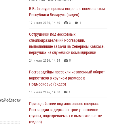
05 августа 2026, 15:52
4
В Байконуре прошла встреча с космонавтом
При содействии подмосковного спецназа
Республики Беларусь (видео)
Росгвардии задержаны подозреваемые в
17 июля 2026, 14:40
3
1
организации незаконной миграции и
изготовлении поддельных документов
Сотрудники подмосковных
(видео)
спецподразделений Росгвардии,
выполнявшие задачи на Северном Кавказе,
05 августа 2026, 15:48
1
вернулись из служебной командировки
Сотрудники спецподразделения
24 июля 2026, 14:54
5
подмосковного главка Росгвардии
отработали навыки огневой подготовки на
Росгвардейцы пресекли незаконный оборот
комплексных учениях
наркотиков в крупном размере в
Подмосковье (видео)
04 августа 2026, 12:21
4
15 июля 2026, 14:30
1
За прошедший месяц росгвардейцы 7386 раз
кой области
выезжали по сигналам «Тревога» с
При содействии подмосковного спецназа
охраняемых объектов в Подмосковье
Росгвардии задержаны трое участников
группы, подозреваемых в вымогательстве
04 августа 2026, 12:15
(видео)
Росгвардейцы пресекли кражу из