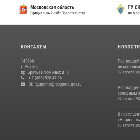
Московская область
ГУ СК
Официальный сайт Правительства
по Мос
КОНТАКТЫ
НОВОСТ
143960
Росгвардей
г. Реутов,
незаконном 
пр. Братьев Фоминых д. 5
07 августа 20
+ 7 (495) 528-47-06
ODiRgupomo@rosguard.gov.ru
Росгвардей
холодным о
07 августа 20
В пресс-цен
«Националь
06 августа 20