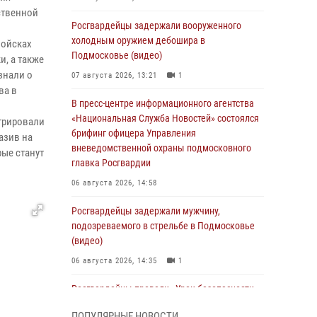
ственной
Росгвардейцы задержали вооруженного
холодным оружием дебошира в
войсках
Подмосковье (видео)
, а также
знали о
07 августа 2026, 13:21
1
ва в
В пресс-центре информационного агентства
«Национальная Служба Новостей» состоялся
стрировали
брифинг офицера Управления
азив на
вневедомственной охраны подмосковного
ые станут
главка Росгвардии
06 августа 2026, 14:58
Росгвардейцы задержали мужчину,
подозреваемого в стрельбе в Подмосковье
(видео)
06 августа 2026, 14:35
1
Росгвардейцы провели «Урок безопасности»
для детей в Подмосковье
ПОПУЛЯРНЫЕ НОВОСТИ