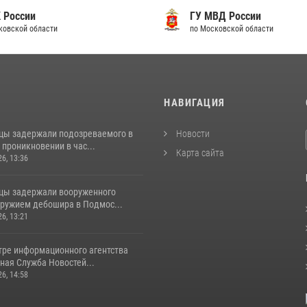
 России
ГУ МВД России
ковской области
по Московской области
И
НАВИГАЦИЯ
цы задержали подозреваемого в
Новости
проникновении в час...
Карта сайта
26, 13:36
цы задержали вооруженного
ружием дебошира в Подмос...
26, 13:21
тре информационного агентства
ная Служба Новостей...
26, 14:58