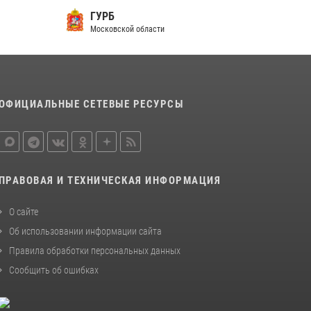
ГУРБ
Росгвардейцы открыли свои двери для
Московской области
школьников в Подмосковье
18 июля 2026, 07:03
9
В подмосковном главке Росгвардии выявили
сильнейших сотрудников спецподразделений
ОФИЦИАЛЬНЫЕ СЕТЕВЫЕ РЕСУРСЫ
в преодолении полосы препятствий со
стрельбой
14 июля 2026, 15:13
3
ПРАВОВАЯ И ТЕХНИЧЕСКАЯ ИНФОРМАЦИЯ
О сайте
Об использовании информации сайта
Правила обработки персональных данных
Сообщить об ошибках