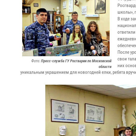
Росгвард
школы», г
В ходе з
национал
ответили
ежедневн
обеспече
После ур
свои тал
Фото:
Пресс-служба ГУ Росгварии по Московской
них осно
области
уникальным украшением для новогодней елки, ребята вруч