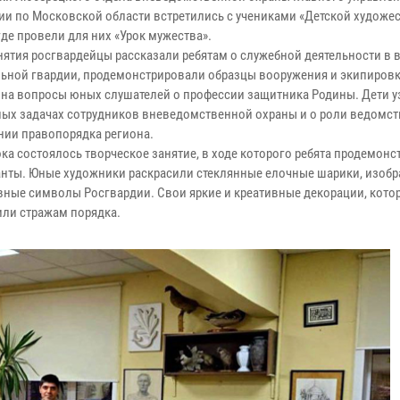
ии по Московской области встретились с учениками «Детской художе
де провели для них «Урок мужества».
анятия росгвардейцы рассказали ребятам о служебной деятельности в 
ьной гвардии, продемонстрировали образцы вооружения и экипировки
 на вопросы юных слушателей о профессии защитника Родины. Дети у
ых задачах сотрудников вневедомственной охраны и о роли ведомст
нии правопорядка региона.
ока состоялось творческое занятие, в ходе которого ребята продемон
анты. Юные художники раскрасили стеклянные елочные шарики, изобр
вные символы Росгвардии. Свои яркие и креативные декорации, котор
или стражам порядка.