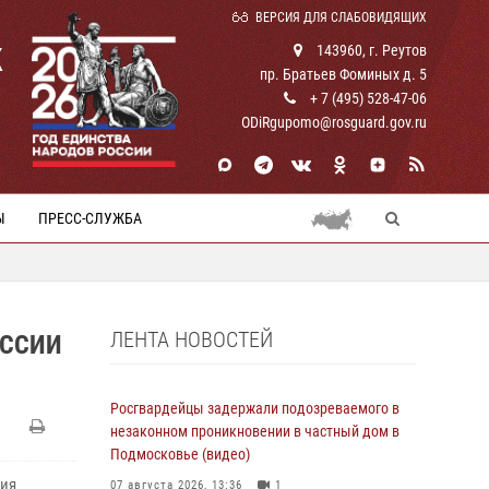
ВЕРСИЯ ДЛЯ СЛАБОВИДЯЩИХ
К
143960, г. Реутов
пр. Братьев Фоминых д. 5
+ 7 (495) 528-47-06
ODiRgupomo@rosguard.gov.ru
Ы
ПРЕСС-СЛУЖБА
ЛЕНТА НОВОСТЕЙ
ЕССИИ
Росгвардейцы задержали подозреваемого в
незаконном проникновении в частный дом в
Подмосковье (видео)
ния
07 августа 2026, 13:36
1