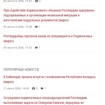
05 августа 2026, 15:52
4
При содействии подмосковного спецназа Росгвардии задержаны
подозреваемые в организации незаконной миграции и
изготовлении поддельных документов (видео)
05 августа 2026, 15:48
1
Росгвардейцы пресекли кражу из супермаркета в Подмосковье
(видео)
03 августа 2026, 15:32
1
Росгвардейцы пресекли кражу сантехники, совершённую
«семейным подрядом» в Подмосковье (видео)
03 августа 2026, 15:08
1
ПОПУЛЯРНЫЕ НОВОСТИ
В Байконуре прошла встреча с космонавтом Республики Беларусь
В Подмосковье отметили годовщину со Дня образования ОМОН
(видео)
«Пересвет»
17 июля 2026, 14:40
3
1
02 августа 2026, 18:01
8
Сотрудники подмосковных спецподразделений Росгвардии,
Офицер подмосковного главка Росгвардии стал гостем эфира
выполнявшие задачи на Северном Кавказе, вернулись из
«Радио 1»