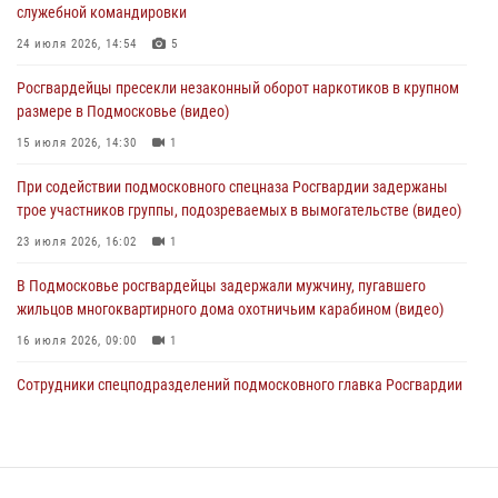
служебной командировки
01 августа 2026, 17:57
24 июля 2026, 14:54
5
Росгвардейцы задержали рецидивиста, подозреваемого в краже на
Росгвардейцы пресекли незаконный оборот наркотиков в крупном
крупную сумму в Подмосковье
размере в Подмосковье (видео)
31 июля 2026, 13:00
15 июля 2026, 14:30
1
Росгвардейцы задержали подозреваемых в мошеннических
При содействии подмосковного спецназа Росгвардии задержаны
действиях в Подмосковье (видео)
трое участников группы, подозреваемых в вымогательстве (видео)
31 июля 2026, 09:00
23 июля 2026, 16:02
1
В Подмосковье росгвардейцы задержали мужчину, пугавшего
жильцов многоквартирного дома охотничьим карабином (видео)
16 июля 2026, 09:00
1
Сотрудники спецподразделений подмосковного главка Росгвардии
провели тактико-специальные учения в Подмосковье
15 июля 2026, 14:22
5
Росгвардейцы в Подмосковье задержали мужчину, находящегося в