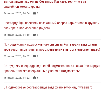
выполнявшие задачи на Северном Кавказе, вернулись из
31 июля 2026, 09:00
служебной командировки
В Главном управлении Росгвардии по Московской области
24 июля 2026, 14:54
5
состоялось торжественное собрание, посвященное юбилею
Росгвардейцы пресекли незаконный оборот наркотиков в крупном
образования региональной общественной организации ветеранов
размере в Подмосковье (видео)
войск правопорядка (видео)
15 июля 2026, 14:30
1
30 июля 2026, 13:00
5
1
При содействии подмосковного спецназа Росгвардии задержаны
Росгвардейцы задержали нетрезвую автоледи в Подмосковье
трое участников группы, подозреваемых в вымогательстве (видео)
30 июля 2026, 08:00
1
23 июля 2026, 16:02
1
Сотрудники спецподразделений подмосковного главка Росгвардии
провели тактико-специальные учения в Подмосковье
15 июля 2026, 14:22
5
В Подмосковье росгвардейцы задержали мужчину, пугавшего
жильцов многоквартирного дома охотничьим карабином (видео)
16 июля 2026, 09:00
1