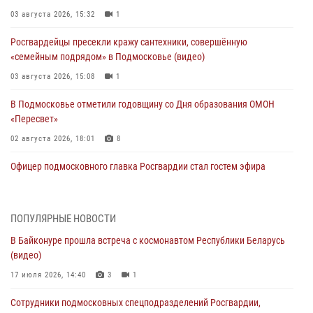
03 августа 2026, 15:32
1
Росгвардейцы пресекли кражу сантехники, совершённую
«семейным подрядом» в Подмосковье (видео)
03 августа 2026, 15:08
1
В Подмосковье отметили годовщину со Дня образования ОМОН
«Пересвет»
02 августа 2026, 18:01
8
Офицер подмосковного главка Росгвардии стал гостем эфира
«Радио 1»
01 августа 2026, 17:57
ПОПУЛЯРНЫЕ НОВОСТИ
Росгвардейцы задержали рецидивиста, подозреваемого в краже на
В Байконуре прошла встреча с космонавтом Республики Беларусь
крупную сумму в Подмосковье
(видео)
31 июля 2026, 13:00
17 июля 2026, 14:40
3
1
Росгвардейцы задержали подозреваемых в мошеннических
Сотрудники подмосковных спецподразделений Росгвардии,
действиях в Подмосковье (видео)