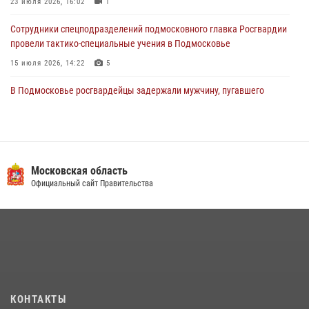
23 июля 2026, 16:02
1
Сотрудники спецподразделений подмосковного главка Росгвардии
провели тактико-специальные учения в Подмосковье
15 июля 2026, 14:22
5
В Подмосковье росгвардейцы задержали мужчину, пугавшего
жильцов многоквартирного дома охотничьим карабином (видео)
16 июля 2026, 09:00
1
Росгвардейцы предотвратили массовый налет вражеских
беспилотников в ДНР
Московская область
Официальный сайт Правительства
22 июля 2026, 14:27
Росгвардейцы в Подмосковье задержали мужчину, находящегося в
федеральном розыске (видео)
22 июля 2026, 14:15
1
Росгвардейцы открыли свои двери для школьников в Подмосковье
18 июля 2026, 07:03
9
КОНТАКТЫ