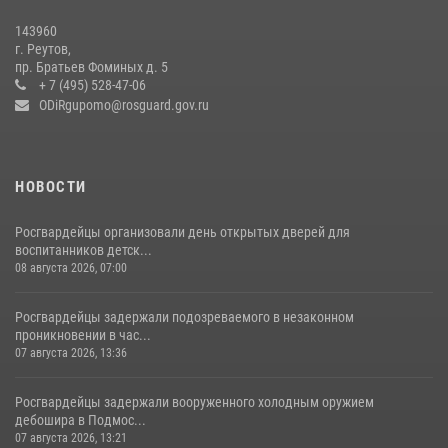
В подмосковном главке Росгвардии выявили сильнейших
143960
сотрудников спецподразделений в преодолении полосы
г. Реутов,
препятствий со стрельбой
пр. Братьев Фоминых д. 5
+ 7 (495) 528-47-06
14 июля 2026, 15:13
3
ODiRgupomo@rosguard.gov.ru
НОВОСТИ
Росгвардейцы организовали день открытых дверей для
воспитанников детск...
08 августа 2026, 07:00
Росгвардейцы задержали подозреваемого в незаконном
проникновении в час...
07 августа 2026, 13:36
Росгвардейцы задержали вооруженного холодным оружием
дебошира в Подмос...
07 августа 2026, 13:21