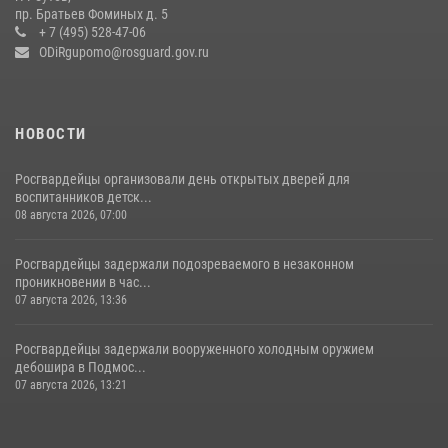
препятствий со стрельбой
пр. Братьев Фоминых д. 5
+ 7 (495) 528-47-06
14 июля 2026, 15:13
3
ODiRgupomo@rosguard.gov.ru
НОВОСТИ
Росгвардейцы организовали день открытых дверей для
воспитанников детск...
08 августа 2026, 07:00
Росгвардейцы задержали подозреваемого в незаконном
проникновении в час...
07 августа 2026, 13:36
Росгвардейцы задержали вооруженного холодным оружием
дебошира в Подмос...
07 августа 2026, 13:21