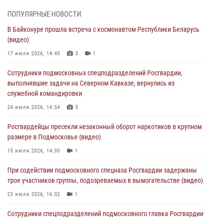
05 августа 2026, 15:52
4
ПОПУЛЯРНЫЕ НОВОСТИ
При содействии подмосковного спецназа Росгвардии задержаны
В Байконуре прошла встреча с космонавтом Республики Беларусь
подозреваемые в организации незаконной миграции и
(видео)
изготовлении поддельных документов (видео)
17 июля 2026, 14:40
3
1
05 августа 2026, 15:48
1
Сотрудники подмосковных спецподразделений Росгвардии,
Сотрудники спецподразделения подмосковного главка Росгвардии
выполнявшие задачи на Северном Кавказе, вернулись из
отработали навыки огневой подготовки на комплексных учениях
служебной командировки
04 августа 2026, 12:21
4
24 июля 2026, 14:54
5
За прошедший месяц росгвардейцы 7386 раз выезжали по
Росгвардейцы пресекли незаконный оборот наркотиков в крупном
сигналам «Тревога» с охраняемых объектов в Подмосковье
размере в Подмосковье (видео)
04 августа 2026, 12:15
15 июля 2026, 14:30
1
Росгвардейцы пресекли кражу из супермаркета в Подмосковье
При содействии подмосковного спецназа Росгвардии задержаны
(видео)
трое участников группы, подозреваемых в вымогательстве (видео)
03 августа 2026, 15:32
1
23 июля 2026, 16:02
1
Сотрудники спецподразделений подмосковного главка Росгвардии