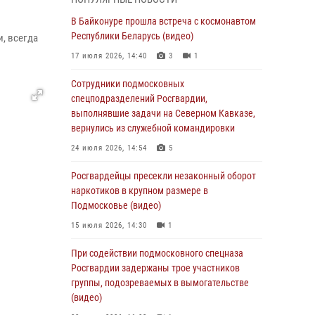
супермаркета в Подмосковье (видео)
В Байконуре прошла встреча с космонавтом
03 августа 2026, 15:32
1
Республики Беларусь (видео)
, всегда
Росгвардейцы пресекли кражу сантехники,
17 июля 2026, 14:40
3
1
совершённую «семейным подрядом» в
Подмосковье (видео)
Сотрудники подмосковных
спецподразделений Росгвардии,
03 августа 2026, 15:08
1
выполнявшие задачи на Северном Кавказе,
В Подмосковье отметили годовщину со Дня
вернулись из служебной командировки
образования ОМОН «Пересвет»
24 июля 2026, 14:54
5
02 августа 2026, 18:01
8
Росгвардейцы пресекли незаконный оборот
Офицер подмосковного главка Росгвардии
наркотиков в крупном размере в
стал гостем эфира «Радио 1»
Подмосковье (видео)
01 августа 2026, 17:57
15 июля 2026, 14:30
1
Росгвардейцы задержали рецидивиста,
При содействии подмосковного спецназа
подозреваемого в краже на крупную сумму в
Росгвардии задержаны трое участников
Подмосковье
группы, подозреваемых в вымогательстве
(видео)
31 июля 2026, 13:00