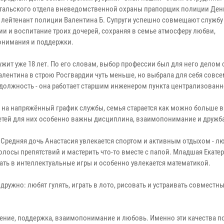
тальского отдела вневедомственной охраны прапорщик полиции Дени
лейтенант полиции Валентина Б. Супруги успешно совмещают службу
ии и воспитание троих дочерей, сохраняя в семье атмосферу любви,
нимания и поддержки.
жит уже 18 лет. По его словам, выбор профессии был для него делом 
алентина в строю Росгвардии чуть меньше, но выбрала для себя совсе
должность - она работает старшим инженером пункта централизованн
 на напряжённый график службы, семья старается как можно больше 
детей для них особенно важны дисциплина, взаимопонимание и дружб
 Средняя дочь Анастасия увлекается спортом и активным отдыхом - л
олосы препятствий и мастерить что-то вместе с папой. Младшая Екатер
ать в интеллектуальные игры и особенно увлекается математикой.
ружно: любят гулять, играть в лото, рисовать и устраивать совместн
ение, поддержка, взаимопонимание и любовь. Именно эти качества 