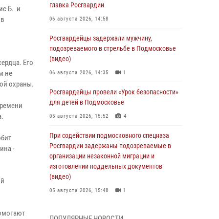
главка Росгвардии
с Б. и
 в
06 августа 2026, 14:58
Росгвардейцы задержали мужчину,
подозреваемого в стрельбе в Подмосковье
(видео)
сердца. Его
м не
06 августа 2026, 14:35
1
ой охраны.
Росгвардейцы провели «Урок безопасности»
для детей в Подмосковье
времени
а.
05 августа 2026, 15:52
4
При содействии подмосковного спецназа
юбит
Росгвардии задержаны подозреваемые в
ина -
организации незаконной миграции и
изготовлении поддельных документов
(видео)
ый
05 августа 2026, 15:48
1
Росгвардейцы пресекли кражу из
помогают
ПОПУЛЯРНЫЕ НОВОСТИ