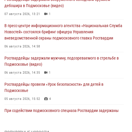
дебошира в Подмосковье (видео)
07 августа 2026, 13:21
1
В пресс-центре информационного агентства «Национальная Служба
Новостей» состоялся брифинг офицера Управления
вневедомственной охраны подмосковного главка Росгвардии
06 августа 2026, 14:58
Росгвардейцы задержали мужчину, подозреваемого в стрельбе в
Подмосковье (видео)
06 августа 2026, 14:35
1
Росгвардейцы провели «Урок безопасности» для детей в
Подмосковье
05 августа 2026, 15:52
4
При содействии подмосковного спецназа Росгвардии задержаны
подозреваемые в организации незаконной миграции и
изготовлении поддельных документов (видео)
05 августа 2026, 15:48
1