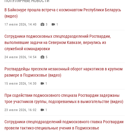
ПОПУЛЯРНЫЕ НОВОСТИ
В Байконуре прошла встреча с космонавтом Республики Беларусь
Сотрудники спецподразделения подмосковного главка Росгвардии
(видео)
отработали навыки огневой подготовки на комплексных учениях
17 июля 2026, 14:40
3
1
04 августа 2026, 12:21
4
Сотрудники подмосковных спецподразделений Росгвардии,
За прошедший месяц росгвардейцы 7386 раз выезжали по
выполнявшие задачи на Северном Кавказе, вернулись из
сигналам «Тревога» с охраняемых объектов в Подмосковье
служебной командировки
04 августа 2026, 12:15
24 июля 2026, 14:54
5
Росгвардейцы пресекли кражу из супермаркета в Подмосковье
Росгвардейцы пресекли незаконный оборот наркотиков в крупном
(видео)
размере в Подмосковье (видео)
03 августа 2026, 15:32
1
15 июля 2026, 14:30
1
Росгвардейцы пресекли кражу сантехники, совершённую
При содействии подмосковного спецназа Росгвардии задержаны
«семейным подрядом» в Подмосковье (видео)
трое участников группы, подозреваемых в вымогательстве (видео)
03 августа 2026, 15:08
1
23 июля 2026, 16:02
1
Сотрудники спецподразделений подмосковного главка Росгвардии
провели тактико-специальные учения в Подмосковье