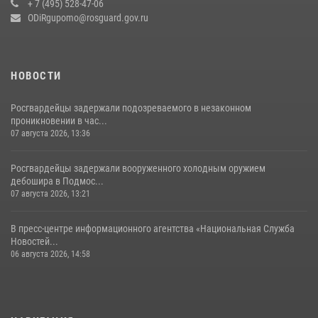
+ 7 (495) 528-47-06
14 июля 2026, 15:13
3
ODiRgupomo@rosguard.gov.ru
НОВОСТИ
Росгвардейцы задержали подозреваемого в незаконном
проникновении в час...
07 августа 2026, 13:36
Росгвардейцы задержали вооруженного холодным оружием
дебошира в Подмос...
07 августа 2026, 13:21
В пресс-центре информационного агентства «Национальная Служба
Новостей...
06 августа 2026, 14:58