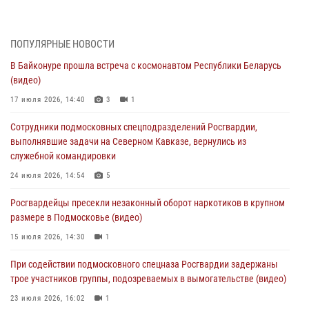
подозреваемые в организации незаконной миграции и
изготовлении поддельных документов (видео)
05 августа 2026, 15:48
1
ПОПУЛЯРНЫЕ НОВОСТИ
В Байконуре прошла встреча с космонавтом Республики Беларусь
Сотрудники спецподразделения подмосковного главка Росгвардии
(видео)
отработали навыки огневой подготовки на комплексных учениях
17 июля 2026, 14:40
3
1
04 августа 2026, 12:21
4
Сотрудники подмосковных спецподразделений Росгвардии,
За прошедший месяц росгвардейцы 7386 раз выезжали по
выполнявшие задачи на Северном Кавказе, вернулись из
сигналам «Тревога» с охраняемых объектов в Подмосковье
служебной командировки
04 августа 2026, 12:15
24 июля 2026, 14:54
5
Росгвардейцы пресекли кражу из супермаркета в Подмосковье
Росгвардейцы пресекли незаконный оборот наркотиков в крупном
(видео)
размере в Подмосковье (видео)
03 августа 2026, 15:32
1
15 июля 2026, 14:30
1
Росгвардейцы пресекли кражу сантехники, совершённую
При содействии подмосковного спецназа Росгвардии задержаны
«семейным подрядом» в Подмосковье (видео)
трое участников группы, подозреваемых в вымогательстве (видео)
03 августа 2026, 15:08
1
23 июля 2026, 16:02
1