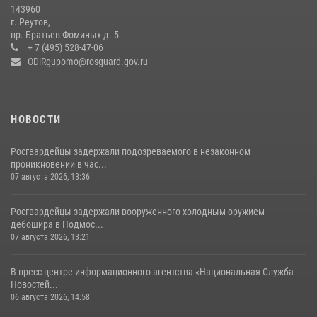
14 июля 2026, 15:13
3
143960
г. Реутов,
Росгвардейцы открыли свои двери для школьников в Подмосковье
пр. Братьев Фоминых д. 5
+ 7 (495) 528-47-06
18 июля 2026, 07:03
9
ODiRgupomo@rosguard.gov.ru
НОВОСТИ
Росгвардейцы задержали подозреваемого в незаконном
проникновении в час...
07 августа 2026, 13:36
Росгвардейцы задержали вооруженного холодным оружием
дебошира в Подмос...
07 августа 2026, 13:21
В пресс-центре информационного агентства «Национальная Служба
Новостей...
06 августа 2026, 14:58