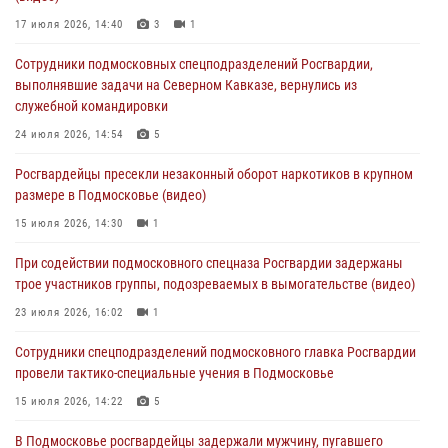
17 июля 2026, 14:40
3
1
03 августа 2026, 15:32
1
Сотрудники подмосковных спецподразделений Росгвардии,
Росгвардейцы пресекли кражу сантехники, совершённую
выполнявшие задачи на Северном Кавказе, вернулись из
«семейным подрядом» в Подмосковье (видео)
служебной командировки
03 августа 2026, 15:08
1
24 июля 2026, 14:54
5
В Подмосковье отметили годовщину со Дня образования ОМОН
Росгвардейцы пресекли незаконный оборот наркотиков в крупном
«Пересвет»
размере в Подмосковье (видео)
02 августа 2026, 18:01
8
15 июля 2026, 14:30
1
Офицер подмосковного главка Росгвардии стал гостем эфира
При содействии подмосковного спецназа Росгвардии задержаны
«Радио 1»
трое участников группы, подозреваемых в вымогательстве (видео)
01 августа 2026, 17:57
23 июля 2026, 16:02
1
Сотрудники спецподразделений подмосковного главка Росгвардии
провели тактико-специальные учения в Подмосковье
15 июля 2026, 14:22
5
В Подмосковье росгвардейцы задержали мужчину, пугавшего