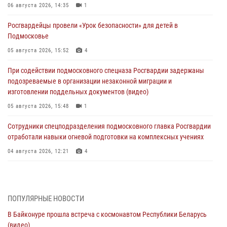
06 августа 2026, 14:35
1
Росгвардейцы провели «Урок безопасности» для детей в
Подмосковье
05 августа 2026, 15:52
4
При содействии подмосковного спецназа Росгвардии задержаны
подозреваемые в организации незаконной миграции и
изготовлении поддельных документов (видео)
05 августа 2026, 15:48
1
Сотрудники спецподразделения подмосковного главка Росгвардии
отработали навыки огневой подготовки на комплексных учениях
04 августа 2026, 12:21
4
За прошедший месяц росгвардейцы 7386 раз выезжали по
сигналам «Тревога» с охраняемых объектов в Подмосковье
04 августа 2026, 12:15
ПОПУЛЯРНЫЕ НОВОСТИ
В Байконуре прошла встреча с космонавтом Республики Беларусь
Росгвардейцы пресекли кражу из супермаркета в Подмосковье
(видео)
(видео)