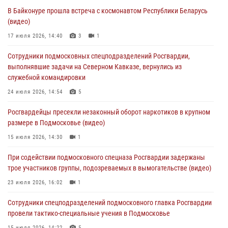
При содействии подмосковного спецназа Росгвардии задержаны
В Байконуре прошла встреча с космонавтом Республики Беларусь
подозреваемые в организации незаконной миграции и
(видео)
изготовлении поддельных документов (видео)
17 июля 2026, 14:40
3
1
05 августа 2026, 15:48
1
Сотрудники подмосковных спецподразделений Росгвардии,
Сотрудники спецподразделения подмосковного главка Росгвардии
выполнявшие задачи на Северном Кавказе, вернулись из
отработали навыки огневой подготовки на комплексных учениях
служебной командировки
04 августа 2026, 12:21
4
24 июля 2026, 14:54
5
За прошедший месяц росгвардейцы 7386 раз выезжали по
Росгвардейцы пресекли незаконный оборот наркотиков в крупном
сигналам «Тревога» с охраняемых объектов в Подмосковье
размере в Подмосковье (видео)
04 августа 2026, 12:15
15 июля 2026, 14:30
1
Росгвардейцы пресекли кражу из супермаркета в Подмосковье
При содействии подмосковного спецназа Росгвардии задержаны
(видео)
трое участников группы, подозреваемых в вымогательстве (видео)
03 августа 2026, 15:32
1
23 июля 2026, 16:02
1
Сотрудники спецподразделений подмосковного главка Росгвардии
провели тактико-специальные учения в Подмосковье
15 июля 2026, 14:22
5