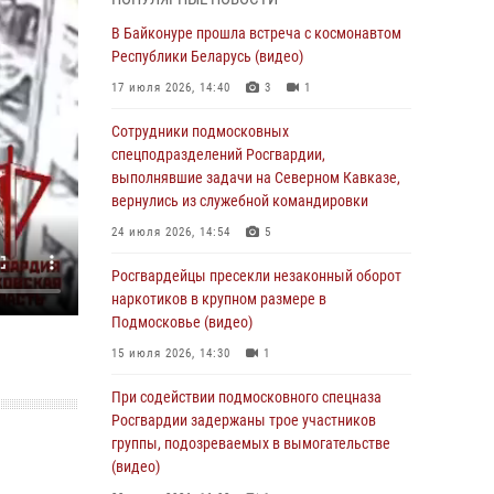
06 августа 2026, 14:58
В Байконуре прошла встреча с космонавтом
Росгвардейцы задержали мужчину,
Республики Беларусь (видео)
подозреваемого в стрельбе в Подмосковье
17 июля 2026, 14:40
3
1
(видео)
Сотрудники подмосковных
06 августа 2026, 14:35
1
спецподразделений Росгвардии,
Росгвардейцы провели «Урок безопасности»
выполнявшие задачи на Северном Кавказе,
для детей в Подмосковье
вернулись из служебной командировки
05 августа 2026, 15:52
4
24 июля 2026, 14:54
5
При содействии подмосковного спецназа
Росгвардейцы пресекли незаконный оборот
Росгвардии задержаны подозреваемые в
наркотиков в крупном размере в
организации незаконной миграции и
Подмосковье (видео)
изготовлении поддельных документов
15 июля 2026, 14:30
1
(видео)
При содействии подмосковного спецназа
05 августа 2026, 15:48
1
Росгвардии задержаны трое участников
Сотрудники спецподразделения
группы, подозреваемых в вымогательстве
подмосковного главка Росгвардии
(видео)
отработали навыки огневой подготовки на