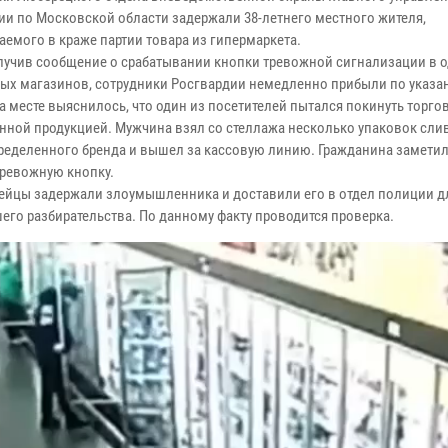
ии по Московской области задержали 38-летнего местного жителя,
аемого в краже партии товара из гипермаркета.
лучив сообщение о срабатывании кнопки тревожной сигнализации в 
ых магазинов, сотрудники Росгвардии немедленно прибыли по указа
а месте выяснилось, что один из посетителей пытался покинуть торгов
нной продукцией. Мужчина взял со стеллажа несколько упаковок сли
ределенного бренда и вышел за кассовую линию. Гражданина замети
тревожную кнопку.
ейцы задержали злоумышленника и доставили его в отдел полиции д
его разбирательства. По данному факту проводится проверка.