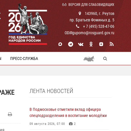
ВЕРСИЯ ДЛЯ СЛАБОВИДЯЩИХ
К
143960, г. Реутов
пр. Братьев Фоминых д. 5
+ 7 (495) 528-47-06
ODiRgupomo@rosguard.gov.ru
Ы
ПРЕСС-СЛУЖБА
ЛЕНТА НОВОСТЕЙ
РАЖЕ
В Подмосковье отметили вклад офицера
спецподразделения в воспитание молодёжи
09 августа 2026, 07:00
2
ния