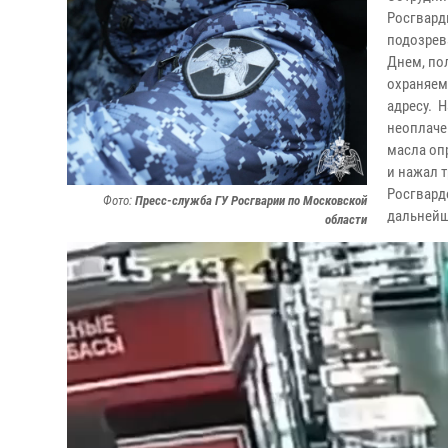
Росгвард
подозрев
Днем, по
охраняем
адресу. Н
неоплаче
масла оп
и нажал 
Росгвард
Фото:
Пресс-служба ГУ Росгварии по Московской
дальнейш
области