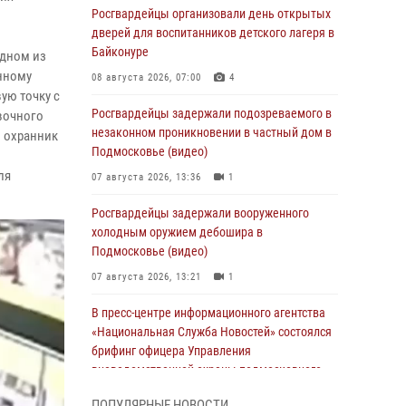
Росгвардейцы организовали день открытых
дверей для воспитанников детского лагеря в
Байконуре
одном из
нному
08 августа 2026, 07:00
4
ую точку с
Росгвардейцы задержали подозреваемого в
вочного
незаконном проникновении в частный дом в
л охранник
Подмосковье (видео)
ля
07 августа 2026, 13:36
1
Росгвардейцы задержали вооруженного
холодным оружием дебошира в
Подмосковье (видео)
07 августа 2026, 13:21
1
В пресс-центре информационного агентства
«Национальная Служба Новостей» состоялся
брифинг офицера Управления
вневедомственной охраны подмосковного
главка Росгвардии
ПОПУЛЯРНЫЕ НОВОСТИ