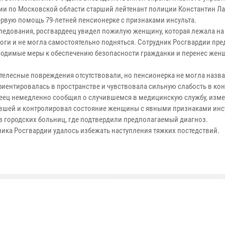
ии по Московской области старший лейтенант полиции Константин Л
ервую помощь 79-летней пенсионерке с признаками инсульта.
следования, росгвардеец увидел пожилую женщину, которая лежала н
роги и не могла самостоятельно подняться. Сотрудник Росгвардии пр
ходимые меры к обеспечению безопасности гражданки и перенес жен
телесные повреждения отсутствовали, но пенсионерка не могла назва
ориентировалась в пространстве и чувствовала сильную слабость в кон
еец немедленно сообщил о случившемся в медицинскую службу, изме
вшей и контролировал состояние женщины с явными признаками инс
 городских больниц, где подтвердили предполагаемый диагноз.
ка Росгвардии удалось избежать наступления тяжких постедствий.