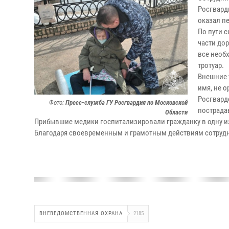
Росгвард
оказал п
По пути 
части до
все необ
тротуар.
Внешние 
имя, не 
Росгвард
Фото:
Пресс-служба ГУ Росгвардия по Московской
пострада
Области
Прибывшие медики госпитализировали гражданку в одну из
Благодаря своевременным и грамотным действиям сотрудни
ВНЕВЕДОМСТВЕННАЯ ОХРАНА
2185