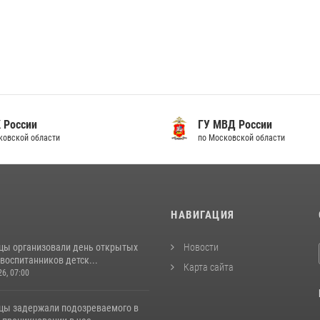
 России
ГУ МВД России
ковской области
по Московской области
И
НАВИГАЦИЯ
цы организовали день открытых
Новости
воспитанников детск...
Карта сайта
26, 07:00
цы задержали подозреваемого в