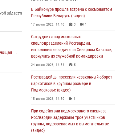
(видео)
В Байконуре прошла встреча с космонавтом
06 августа 2026, 14:35
1
кой области
Республики Беларусь (видео)
Росгвардейцы провели «Урок безопасности»
17 июля 2026, 14:40
3
1
для детей в Подмосковье
Сотрудники подмосковных
05 августа 2026, 15:52
4
спецподразделений Росгвардии,
При содействии подмосковного спецназа
выполнявшие задачи на Северном Кавказе,
ующая →
Росгвардии задержаны подозреваемые в
вернулись из служебной командировки
организации незаконной миграции и
24 июля 2026, 14:54
5
изготовлении поддельных документов
(видео)
Росгвардейцы пресекли незаконный оборот
наркотиков в крупном размере в
05 августа 2026, 15:48
1
Подмосковье (видео)
Сотрудники спецподразделения
15 июля 2026, 14:30
1
подмосковного главка Росгвардии
отработали навыки огневой подготовки на
При содействии подмосковного спецназа
комплексных учениях
Росгвардии задержаны трое участников
группы, подозреваемых в вымогательстве
04 августа 2026, 12:21
4
(видео)
За прошедший месяц росгвардейцы 7386 раз