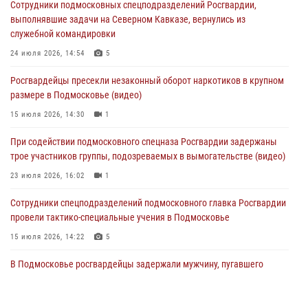
Сотрудники подмосковных спецподразделений Росгвардии,
Сотрудники спецподразделения подмосковного главка Росгвардии
выполнявшие задачи на Северном Кавказе, вернулись из
отработали навыки огневой подготовки на комплексных учениях
служебной командировки
04 августа 2026, 12:21
4
24 июля 2026, 14:54
5
За прошедший месяц росгвардейцы 7386 раз выезжали по
Росгвардейцы пресекли незаконный оборот наркотиков в крупном
сигналам «Тревога» с охраняемых объектов в Подмосковье
размере в Подмосковье (видео)
04 августа 2026, 12:15
15 июля 2026, 14:30
1
Росгвардейцы пресекли кражу из супермаркета в Подмосковье
При содействии подмосковного спецназа Росгвардии задержаны
(видео)
трое участников группы, подозреваемых в вымогательстве (видео)
03 августа 2026, 15:32
1
23 июля 2026, 16:02
1
Сотрудники спецподразделений подмосковного главка Росгвардии
провели тактико-специальные учения в Подмосковье
15 июля 2026, 14:22
5
В Подмосковье росгвардейцы задержали мужчину, пугавшего
жильцов многоквартирного дома охотничьим карабином (видео)
16 июля 2026, 09:00
1