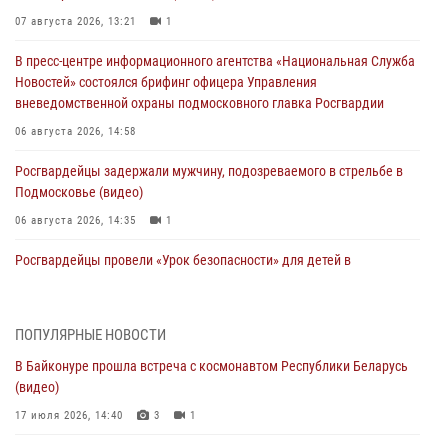
07 августа 2026, 13:21
1
В пресс-центре информационного агентства «Национальная Служба
Новостей» состоялся брифинг офицера Управления
вневедомственной охраны подмосковного главка Росгвардии
06 августа 2026, 14:58
Росгвардейцы задержали мужчину, подозреваемого в стрельбе в
Подмосковье (видео)
06 августа 2026, 14:35
1
Росгвардейцы провели «Урок безопасности» для детей в
Подмосковье
05 августа 2026, 15:52
4
ПОПУЛЯРНЫЕ НОВОСТИ
При содействии подмосковного спецназа Росгвардии задержаны
В Байконуре прошла встреча с космонавтом Республики Беларусь
подозреваемые в организации незаконной миграции и
(видео)
изготовлении поддельных документов (видео)
17 июля 2026, 14:40
3
1
05 августа 2026, 15:48
1