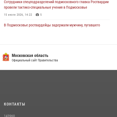
Сотрудники спецподразделений подмосковного главка Росгвардии
провели тактико-специальные учения в Подмосковье
15 июля 2026, 14:22
5
В Подмосковье росгвардейцы задержали мужчину, пугавшего
жильцов многоквартирного дома охотничьим карабином (видео)
16 июля 2026, 09:00
1
Росгвардейцы предотвратили массовый налет вражеских
беспилотников в ДНР
Московская область
Официальный сайт Правительства
22 июля 2026, 14:27
Росгвардейцы в Подмосковье задержали мужчину, находящегося в
федеральном розыске (видео)
22 июля 2026, 14:15
1
В подмосковном главке Росгвардии выявили сильнейших
сотрудников спецподразделений в преодолении полосы
КОНТАКТЫ
препятствий со стрельбой
14 июля 2026, 15:13
3
143960