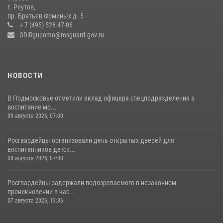
г. Реутов,
Росгвардейцы открыли свои двери для школьников в Подмосковье
пр. Братьев Фоминых д. 5
+ 7 (495) 528-47-06
18 июля 2026, 07:03
9
ODiRgupomo@rosguard.gov.ru
НОВОСТИ
В Подмосковье отметили вклад офицера спецподразделения в
воспитание мо...
09 августа 2026, 07:00
Росгвардейцы организовали день открытых дверей для
воспитанников детск...
08 августа 2026, 07:00
Росгвардейцы задержали подозреваемого в незаконном
проникновении в час...
07 августа 2026, 13:36