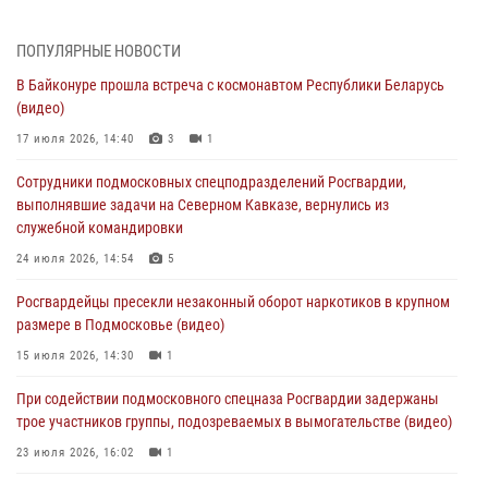
06 августа 2026, 14:35
1
ПОПУЛЯРНЫЕ НОВОСТИ
Росгвардейцы провели «Урок безопасности» для детей в
В Байконуре прошла встреча с космонавтом Республики Беларусь
Подмосковье
(видео)
05 августа 2026, 15:52
4
17 июля 2026, 14:40
3
1
При содействии подмосковного спецназа Росгвардии задержаны
Сотрудники подмосковных спецподразделений Росгвардии,
подозреваемые в организации незаконной миграции и
выполнявшие задачи на Северном Кавказе, вернулись из
изготовлении поддельных документов (видео)
служебной командировки
05 августа 2026, 15:48
1
24 июля 2026, 14:54
5
Сотрудники спецподразделения подмосковного главка Росгвардии
Росгвардейцы пресекли незаконный оборот наркотиков в крупном
отработали навыки огневой подготовки на комплексных учениях
размере в Подмосковье (видео)
04 августа 2026, 12:21
4
15 июля 2026, 14:30
1
За прошедший месяц росгвардейцы 7386 раз выезжали по
При содействии подмосковного спецназа Росгвардии задержаны
сигналам «Тревога» с охраняемых объектов в Подмосковье
трое участников группы, подозреваемых в вымогательстве (видео)
04 августа 2026, 12:15
23 июля 2026, 16:02
1