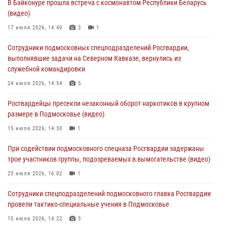
В Байконуре прошла встреча с космонавтом Республики Беларусь
подозреваемые в организации незаконной миграции и
(видео)
изготовлении поддельных документов (видео)
17 июля 2026, 14:40
3
1
05 августа 2026, 15:48
1
Сотрудники подмосковных спецподразделений Росгвардии,
Сотрудники спецподразделения подмосковного главка Росгвардии
выполнявшие задачи на Северном Кавказе, вернулись из
отработали навыки огневой подготовки на комплексных учениях
служебной командировки
04 августа 2026, 12:21
4
24 июля 2026, 14:54
5
За прошедший месяц росгвардейцы 7386 раз выезжали по
Росгвардейцы пресекли незаконный оборот наркотиков в крупном
сигналам «Тревога» с охраняемых объектов в Подмосковье
размере в Подмосковье (видео)
04 августа 2026, 12:15
15 июля 2026, 14:30
1
Росгвардейцы пресекли кражу из супермаркета в Подмосковье
При содействии подмосковного спецназа Росгвардии задержаны
(видео)
трое участников группы, подозреваемых в вымогательстве (видео)
03 августа 2026, 15:32
1
23 июля 2026, 16:02
1
Сотрудники спецподразделений подмосковного главка Росгвардии
провели тактико-специальные учения в Подмосковье
15 июля 2026, 14:22
5