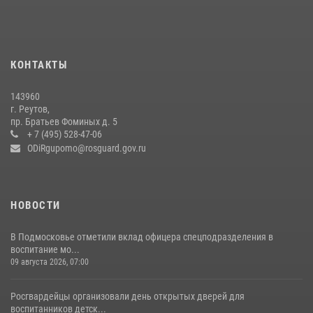
22 июля 2026, 14:15
1
В подмосковном главке Росгвардии выявили сильнейших
сотрудников спецподразделений в преодолении полосы
КОНТАКТЫ
препятствий со стрельбой
14 июля 2026, 15:13
3
143960
г. Реутов,
Росгвардейцы открыли свои двери для школьников в Подмосковье
пр. Братьев Фоминых д. 5
+ 7 (495) 528-47-06
18 июля 2026, 07:03
9
ODiRgupomo@rosguard.gov.ru
НОВОСТИ
В Подмосковье отметили вклад офицера спецподразделения в
воспитание мо...
09 августа 2026, 07:00
Росгвардейцы организовали день открытых дверей для
воспитанников детск...