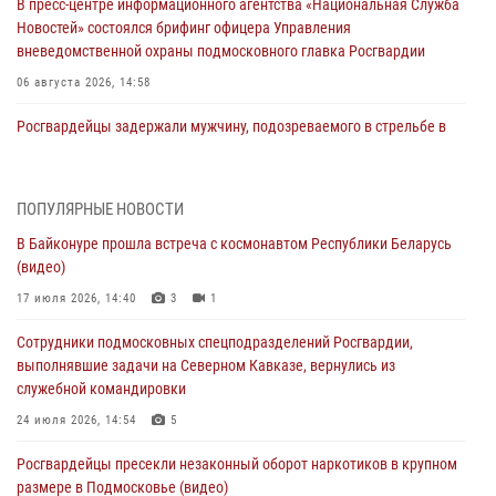
В пресс-центре информационного агентства «Национальная Служба
Новостей» состоялся брифинг офицера Управления
вневедомственной охраны подмосковного главка Росгвардии
06 августа 2026, 14:58
Росгвардейцы задержали мужчину, подозреваемого в стрельбе в
Подмосковье (видео)
06 августа 2026, 14:35
1
ПОПУЛЯРНЫЕ НОВОСТИ
Росгвардейцы провели «Урок безопасности» для детей в
В Байконуре прошла встреча с космонавтом Республики Беларусь
Подмосковье
(видео)
05 августа 2026, 15:52
4
17 июля 2026, 14:40
3
1
При содействии подмосковного спецназа Росгвардии задержаны
Сотрудники подмосковных спецподразделений Росгвардии,
подозреваемые в организации незаконной миграции и
выполнявшие задачи на Северном Кавказе, вернулись из
изготовлении поддельных документов (видео)
служебной командировки
05 августа 2026, 15:48
1
24 июля 2026, 14:54
5
Сотрудники спецподразделения подмосковного главка Росгвардии
Росгвардейцы пресекли незаконный оборот наркотиков в крупном
отработали навыки огневой подготовки на комплексных учениях
размере в Подмосковье (видео)