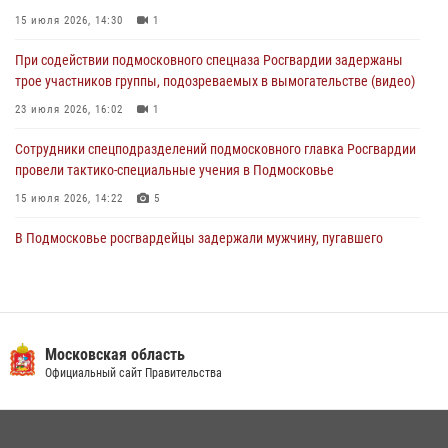
04 августа 2026, 12:21
4
15 июля 2026, 14:30
1
За прошедший месяц росгвардейцы 7386 раз выезжали по
При содействии подмосковного спецназа Росгвардии задержаны
сигналам «Тревога» с охраняемых объектов в Подмосковье
трое участников группы, подозреваемых в вымогательстве (видео)
04 августа 2026, 12:15
23 июля 2026, 16:02
1
Сотрудники спецподразделений подмосковного главка Росгвардии
провели тактико-специальные учения в Подмосковье
15 июля 2026, 14:22
5
В Подмосковье росгвардейцы задержали мужчину, пугавшего
жильцов многоквартирного дома охотничьим карабином (видео)
16 июля 2026, 09:00
1
Росгвардейцы предотвратили массовый налет вражеских
беспилотников в ДНР
Московская область
Официальный сайт Правительства
22 июля 2026, 14:27
Росгвардейцы в Подмосковье задержали мужчину, находящегося в
федеральном розыске (видео)