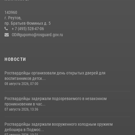
В подмосковном главке Росгвардии выявили сильнейших
143960
сотрудников спецподразделений в преодолении полосы
г. Реутов,
препятствий со стрельбой
пр. Братьев Фоминых д. 5
+ 7 (495) 528-47-06
14 июля 2026, 15:13
3
ODiRgupomo@rosguard.gov.ru
НОВОСТИ
Росгвардейцы организовали день открытых дверей для
воспитанников детск...
08 августа 2026, 07:00
Росгвардейцы задержали подозреваемого в незаконном
проникновении в час...
07 августа 2026, 13:36
Росгвардейцы задержали вооруженного холодным оружием
дебошира в Подмос...