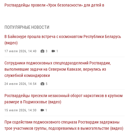
Росгвардейцы провели «Урок безопасности» для детей в
Подмосковье
05 августа 2026, 15:52
4
ПОПУЛЯРНЫЕ НОВОСТИ
При содействии подмосковного спецназа Росгвардии задержаны
В Байконуре прошла встреча с космонавтом Республики Беларусь
подозреваемые в организации незаконной миграции и
(видео)
изготовлении поддельных документов (видео)
17 июля 2026, 14:40
3
1
05 августа 2026, 15:48
1
Сотрудники подмосковных спецподразделений Росгвардии,
Сотрудники спецподразделения подмосковного главка Росгвардии
выполнявшие задачи на Северном Кавказе, вернулись из
отработали навыки огневой подготовки на комплексных учениях
служебной командировки
04 августа 2026, 12:21
4
24 июля 2026, 14:54
5
За прошедший месяц росгвардейцы 7386 раз выезжали по
Росгвардейцы пресекли незаконный оборот наркотиков в крупном
сигналам «Тревога» с охраняемых объектов в Подмосковье
размере в Подмосковье (видео)
04 августа 2026, 12:15
15 июля 2026, 14:30
1
Росгвардейцы пресекли кражу из супермаркета в Подмосковье
При содействии подмосковного спецназа Росгвардии задержаны
(видео)
трое участников группы, подозреваемых в вымогательстве (видео)
03 августа 2026, 15:32
1