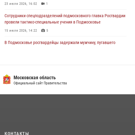
23 июля 2026, 16:02
1
Сотрудники спецподразделений подмосковного главка Росгвардии
провели тактико-специальные учения в Подмосковье
15 июля 2026, 14:22
5
В Подмосковье росгвардейцы задержали мужчину, пугавшего
жильцов многоквартирного дома охотничьим карабином (видео)
16 июля 2026, 09:00
1
Росгвардейцы предотвратили массовый налет вражеских
беспилотников в ДНР
Московская область
Официальный сайт Правительства
22 июля 2026, 14:27
Росгвардейцы в Подмосковье задержали мужчину, находящегося в
федеральном розыске (видео)
22 июля 2026, 14:15
1
Росгвардейцы открыли свои двери для школьников в Подмосковье
18 июля 2026, 07:03
9
КОНТАКТЫ