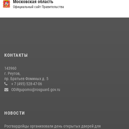
Московская область
Официальный сайт Правительства
22 июля 2026, 14:27
Росгвардейцы в Подмосковье задержали мужчину, находящегося в
федеральном розыске (видео)
22 июля 2026, 14:15
1
Росгвардейцы открыли свои двери для школьников в Подмосковье
18 июля 2026, 07:03
9
КОНТАКТЫ
В подмосковном главке Росгвардии выявили сильнейших
143960
сотрудников спецподразделений в преодолении полосы
г. Реутов,
препятствий со стрельбой
пр. Братьев Фоминых д. 5
+ 7 (495) 528-47-06
14 июля 2026, 15:13
3
ODiRgupomo@rosguard.gov.ru
НОВОСТИ
Росгвардейцы организовали день открытых дверей для