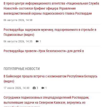
В пресс-центре информационного агентства «Национальная Служба
Новостей» состоялся брифинг офицера Управления
вневедомственной охраны подмосковного главка Росгвардии
06 августа 2026, 14:58
Росгвардейцы задержали мужчину, подозреваемого в стрельбе в
Подмосковье (видео)
06 августа 2026, 14:35
1
Росгвардейцы провели «Урок безопасности» для детей в
Подмосковье
05 августа 2026, 15:52
4
ПОПУЛЯРНЫЕ НОВОСТИ
При содействии подмосковного спецназа Росгвардии задержаны
В Байконуре прошла встреча с космонавтом Республики Беларусь
подозреваемые в организации незаконной миграции и
(видео)
изготовлении поддельных документов (видео)
17 июля 2026, 14:40
3
1
05 августа 2026, 15:48
1
Сотрудники подмосковных спецподразделений Росгвардии,
Сотрудники спецподразделения подмосковного главка Росгвардии
выполнявшие задачи на Северном Кавказе, вернулись из
отработали навыки огневой подготовки на комплексных учениях