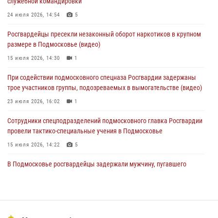
служебной командировки
04 августа 2026, 12:21
4
24 июля 2026, 14:54
5
За прошедший месяц росгвардейцы 7386 раз выезжали по
Росгвардейцы пресекли незаконный оборот наркотиков в крупном
сигналам «Тревога» с охраняемых объектов в Подмосковье
размере в Подмосковье (видео)
04 августа 2026, 12:15
15 июля 2026, 14:30
1
Росгвардейцы пресекли кражу из супермаркета в Подмосковье
При содействии подмосковного спецназа Росгвардии задержаны
(видео)
трое участников группы, подозреваемых в вымогательстве (видео)
03 августа 2026, 15:32
1
23 июля 2026, 16:02
1
Сотрудники спецподразделений подмосковного главка Росгвардии
провели тактико-специальные учения в Подмосковье
15 июля 2026, 14:22
5
В Подмосковье росгвардейцы задержали мужчину, пугавшего
жильцов многоквартирного дома охотничьим карабином (видео)
16 июля 2026, 09:00
1
Росгвардейцы предотвратили массовый налет вражеских
беспилотников в ДНР