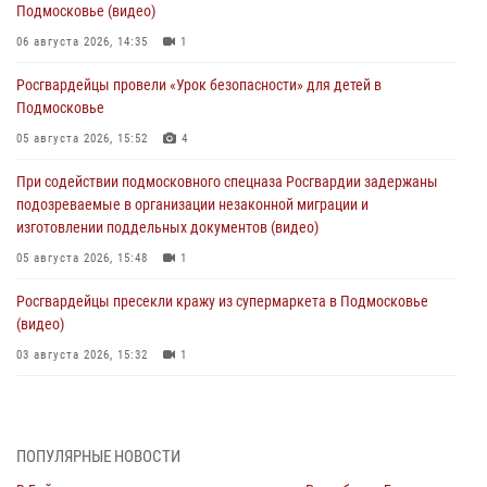
Подмосковье (видео)
06 августа 2026, 14:35
1
Росгвардейцы провели «Урок безопасности» для детей в
Подмосковье
05 августа 2026, 15:52
4
При содействии подмосковного спецназа Росгвардии задержаны
подозреваемые в организации незаконной миграции и
изготовлении поддельных документов (видео)
05 августа 2026, 15:48
1
Росгвардейцы пресекли кражу из супермаркета в Подмосковье
(видео)
03 августа 2026, 15:32
1
Росгвардейцы пресекли кражу сантехники, совершённую
«семейным подрядом» в Подмосковье (видео)
03 августа 2026, 15:08
1
ПОПУЛЯРНЫЕ НОВОСТИ