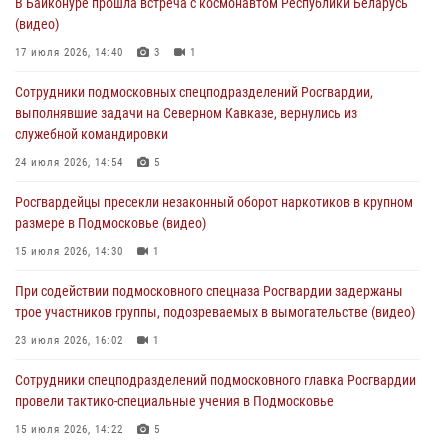
В Байконуре прошла встреча с космонавтом Республики Беларусь
В Подмосковье отметили годовщину со Дня образования ОМОН
(видео)
«Пересвет»
17 июля 2026, 14:40
3
1
02 августа 2026, 18:01
8
Сотрудники подмосковных спецподразделений Росгвардии,
Офицер подмосковного главка Росгвардии стал гостем эфира
выполнявшие задачи на Северном Кавказе, вернулись из
«Радио 1»
служебной командировки
01 августа 2026, 17:57
24 июля 2026, 14:54
5
Росгвардейцы задержали рецидивиста, подозреваемого в краже на
Росгвардейцы пресекли незаконный оборот наркотиков в крупном
крупную сумму в Подмосковье
размере в Подмосковье (видео)
31 июля 2026, 13:00
15 июля 2026, 14:30
1
Росгвардейцы задержали подозреваемых в мошеннических
При содействии подмосковного спецназа Росгвардии задержаны
действиях в Подмосковье (видео)
трое участников группы, подозреваемых в вымогательстве (видео)
31 июля 2026, 09:00
23 июля 2026, 16:02
1
Сотрудники спецподразделений подмосковного главка Росгвардии
провели тактико-специальные учения в Подмосковье
15 июля 2026, 14:22
5