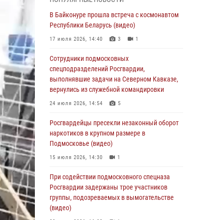
05 августа 2026, 15:52
4
В Байконуре прошла встреча с космонавтом
При содействии подмосковного спецназа
Республики Беларусь (видео)
Росгвардии задержаны подозреваемые в
17 июля 2026, 14:40
3
1
организации незаконной миграции и
изготовлении поддельных документов
Сотрудники подмосковных
(видео)
спецподразделений Росгвардии,
выполнявшие задачи на Северном Кавказе,
05 августа 2026, 15:48
1
вернулись из служебной командировки
Сотрудники спецподразделения
24 июля 2026, 14:54
5
подмосковного главка Росгвардии
отработали навыки огневой подготовки на
Росгвардейцы пресекли незаконный оборот
комплексных учениях
наркотиков в крупном размере в
Подмосковье (видео)
04 августа 2026, 12:21
4
15 июля 2026, 14:30
1
За прошедший месяц росгвардейцы 7386 раз
выезжали по сигналам «Тревога» с
При содействии подмосковного спецназа
охраняемых объектов в Подмосковье
Росгвардии задержаны трое участников
группы, подозреваемых в вымогательстве
04 августа 2026, 12:15
(видео)
Росгвардейцы пресекли кражу из