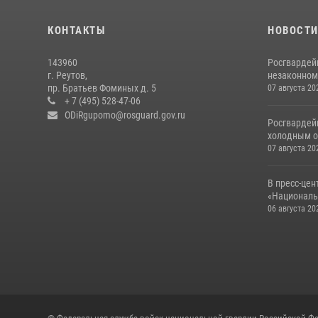
КОНТАКТЫ
НОВОСТ
143960
Росгвардей
г. Реутов,
незаконном 
пр. Братьев Фоминых д. 5
07 августа 20
+ 7 (495) 528-47-06
ODiRgupomo@rosguard.gov.ru
Росгвардей
холодным о
07 августа 20
В пресс-цен
«Националь
06 августа 20