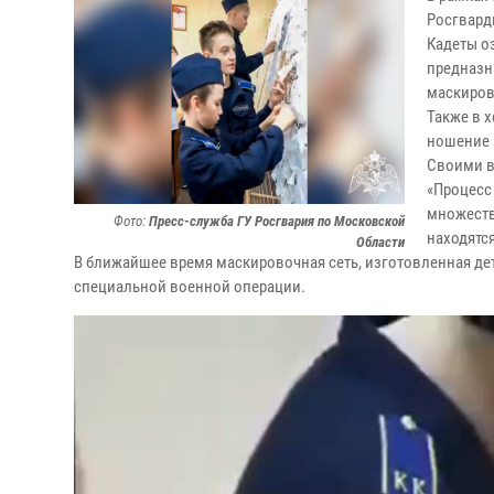
Росгвард
Кадеты о
предназн
маскиров
Также в 
ношение 
Своими в
«Процесс
множеств
Фото:
Пресс-служба ГУ Росгвария по Московской
находятся
Области
В ближайшее время маскировочная сеть, изготовленная де
специальной военной операции.