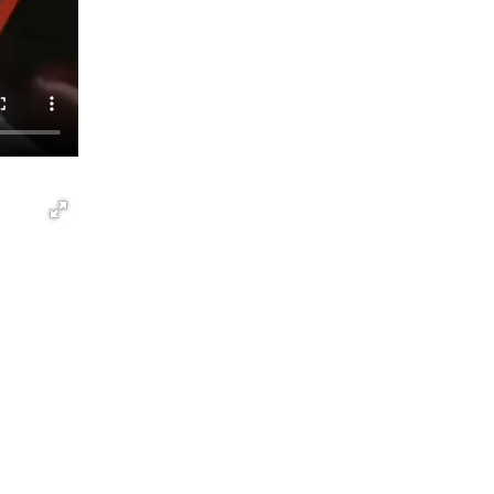
Росгвардейцы открыли свои двери для
школьников в Подмосковье
18 июля 2026, 07:03
9
В подмосковном главке Росгвардии выявили
сильнейших сотрудников спецподразделений
в преодолении полосы препятствий со
стрельбой
14 июля 2026, 15:13
3