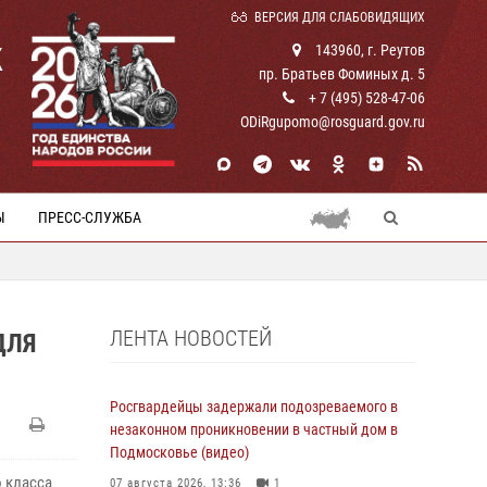
ВЕРСИЯ ДЛЯ СЛАБОВИДЯЩИХ
К
143960, г. Реутов
пр. Братьев Фоминых д. 5
+ 7 (495) 528-47-06
ODiRgupomo@rosguard.gov.ru
Ы
ПРЕСС-СЛУЖБА
ЛЕНТА НОВОСТЕЙ
ДЛЯ
Росгвардейцы задержали подозреваемого в
незаконном проникновении в частный дом в
Подмосковье (видео)
 класса
07 августа 2026, 13:36
1