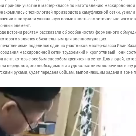
ии приняли участие в мастер-классе по изготовлению маскировочной 
знакомились с технологией производства камуфляжной сетки, узнали 
ачении и получили уникальную возможность самостоятельно изготов
очный элемент.
ходе встречи ребятам рассказали об особенностях форменного обмунд
которого является обязательным для военнослужащих.
печатлениями поделился один из участников мастер-класса Иван Зах
 создания маскировочной сетки трудоемкий и кропотливый: они сост
а лент, которые особым способом крепятся на сетку. Для людей, кото
 на передовой, это необходимо и я с удовольствием включился в эту р
тскими руками, будет передана бойцам, выполняющим задачи в зоне 