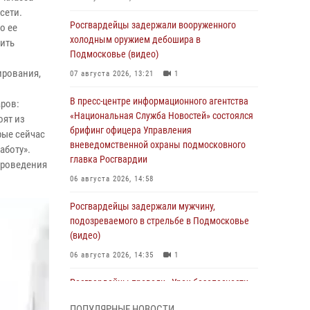
сети.
Росгвардейцы задержали вооруженного
о ее
холодным оружием дебошира в
ить
Подмосковье (видео)
ирования,
07 августа 2026, 13:21
1
В пресс-центре информационного агентства
аров:
«Национальная Служба Новостей» состоялся
оят из
брифинг офицера Управления
рые сейчас
вневедомственной охраны подмосковного
аботу».
главка Росгвардии
проведения
06 августа 2026, 14:58
Росгвардейцы задержали мужчину,
подозреваемого в стрельбе в Подмосковье
(видео)
06 августа 2026, 14:35
1
Росгвардейцы провели «Урок безопасности»
для детей в Подмосковье
ПОПУЛЯРНЫЕ НОВОСТИ