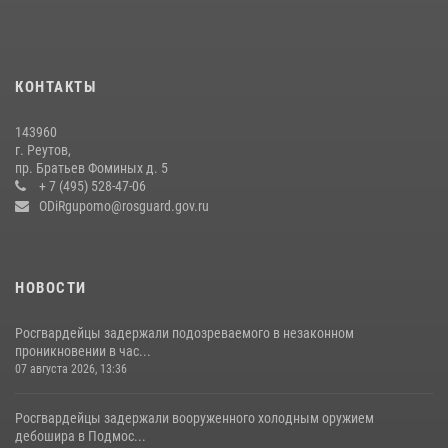
22 июля 2026, 14:27
В подмосковном главке Росгвардии выявили сильнейших
сотрудников спецподразделений в преодолении полосы
КОНТАКТЫ
препятствий со стрельбой
14 июля 2026, 15:13
3
143960
г. Реутов,
Росгвардейцы открыли свои двери для школьников в Подмосковье
пр. Братьев Фоминых д. 5
+ 7 (495) 528-47-06
18 июля 2026, 07:03
9
ODiRgupomo@rosguard.gov.ru
НОВОСТИ
Росгвардейцы задержали подозреваемого в незаконном
проникновении в час...
07 августа 2026, 13:36
Росгвардейцы задержали вооруженного холодным оружием
дебошира в Подмос...