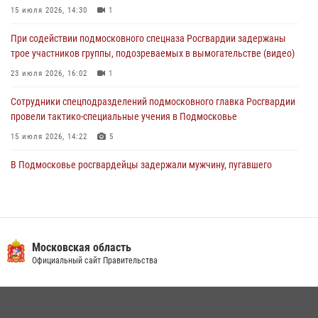
15 июля 2026, 14:30
1
Росгвардейцы пресекли кражу сантехники, совершённую
При содействии подмосковного спецназа Росгвардии задержаны
«семейным подрядом» в Подмосковье (видео)
трое участников группы, подозреваемых в вымогательстве (видео)
03 августа 2026, 15:08
1
23 июля 2026, 16:02
1
Сотрудники спецподразделений подмосковного главка Росгвардии
провели тактико-специальные учения в Подмосковье
15 июля 2026, 14:22
5
В Подмосковье росгвардейцы задержали мужчину, пугавшего
жильцов многоквартирного дома охотничьим карабином (видео)
16 июля 2026, 09:00
1
Росгвардейцы в Подмосковье задержали мужчину, находящегося в
федеральном розыске (видео)
Московская область
Официальный сайт Правительства
22 июля 2026, 14:15
1
Росгвардейцы предотвратили массовый налет вражеских
беспилотников в ДНР