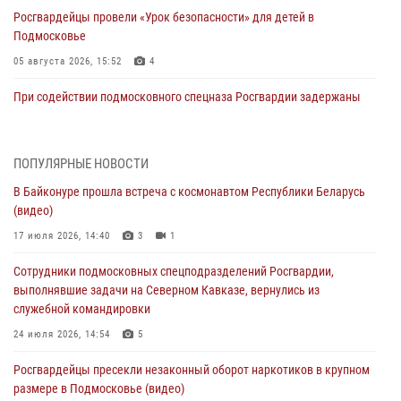
Росгвардейцы провели «Урок безопасности» для детей в
Подмосковье
05 августа 2026, 15:52
4
При содействии подмосковного спецназа Росгвардии задержаны
подозреваемые в организации незаконной миграции и
изготовлении поддельных документов (видео)
05 августа 2026, 15:48
1
ПОПУЛЯРНЫЕ НОВОСТИ
В Байконуре прошла встреча с космонавтом Республики Беларусь
Сотрудники спецподразделения подмосковного главка Росгвардии
(видео)
отработали навыки огневой подготовки на комплексных учениях
17 июля 2026, 14:40
3
1
04 августа 2026, 12:21
4
Сотрудники подмосковных спецподразделений Росгвардии,
За прошедший месяц росгвардейцы 7386 раз выезжали по
выполнявшие задачи на Северном Кавказе, вернулись из
сигналам «Тревога» с охраняемых объектов в Подмосковье
служебной командировки
04 августа 2026, 12:15
24 июля 2026, 14:54
5
Росгвардейцы пресекли кражу из супермаркета в Подмосковье
Росгвардейцы пресекли незаконный оборот наркотиков в крупном
(видео)
размере в Подмосковье (видео)
03 августа 2026, 15:32
1