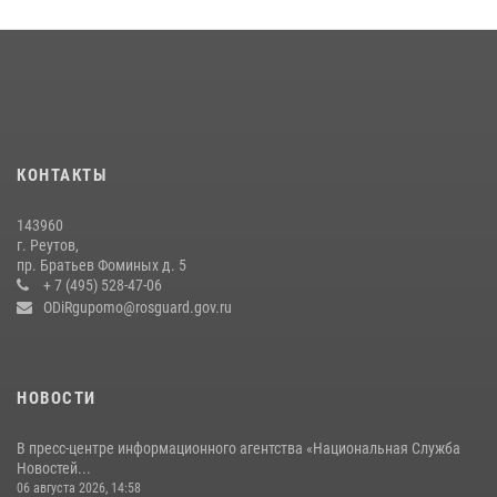
Росгвардейцы предотвратили массовый налет вражеских
беспилотников в ДНР
22 июля 2026, 14:27
Росгвардейцы открыли свои двери для школьников в Подмосковье
18 июля 2026, 07:03
9
КОНТАКТЫ
В подмосковном главке Росгвардии выявили сильнейших
143960
сотрудников спецподразделений в преодолении полосы
г. Реутов,
препятствий со стрельбой
пр. Братьев Фоминых д. 5
+ 7 (495) 528-47-06
14 июля 2026, 15:13
3
ODiRgupomo@rosguard.gov.ru
НОВОСТИ
В пресс-центре информационного агентства «Национальная Служба
Новостей...
06 августа 2026, 14:58