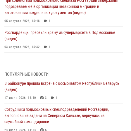
При содействии подмосковного спецназа Росгвардии задержаны
подозреваемые в организации незаконной миграции и
изготовлении поддельных документов (видео)
05 августа 2026, 15:48
1
Росгвардейцы пресекли кражу из супермаркета в Подмосковье
(видео)
03 августа 2026, 15:32
1
Росгвардейцы пресекли кражу сантехники, совершённую
«семейным подрядом» в Подмосковье (видео)
03 августа 2026, 15:08
1
ПОПУЛЯРНЫЕ НОВОСТИ
В Байконуре прошла встреча с космонавтом Республики Беларусь
В Подмосковье отметили годовщину со Дня образования ОМОН
(видео)
«Пересвет»
17 июля 2026, 14:40
3
1
02 августа 2026, 18:01
8
Сотрудники подмосковных спецподразделений Росгвардии,
Офицер подмосковного главка Росгвардии стал гостем эфира
выполнявшие задачи на Северном Кавказе, вернулись из
«Радио 1»
служебной командировки
01 августа 2026, 17:57
24 июля 2026, 14:54
5