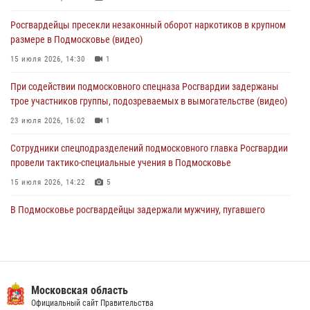
Росгвардейцы задержали рецидивиста, подозреваемого в краже на
Росгвардейцы пресекли незаконный оборот наркотиков в крупном
крупную сумму в Подмосковье
размере в Подмосковье (видео)
31 июля 2026, 13:00
15 июля 2026, 14:30
1
Росгвардейцы задержали подозреваемых в мошеннических
При содействии подмосковного спецназа Росгвардии задержаны
действиях в Подмосковье (видео)
трое участников группы, подозреваемых в вымогательстве (видео)
31 июля 2026, 09:00
23 июля 2026, 16:02
1
Сотрудники спецподразделений подмосковного главка Росгвардии
провели тактико-специальные учения в Подмосковье
15 июля 2026, 14:22
5
В Подмосковье росгвардейцы задержали мужчину, пугавшего
жильцов многоквартирного дома охотничьим карабином (видео)
16 июля 2026, 09:00
1
Росгвардейцы в Подмосковье задержали мужчину, находящегося в
федеральном розыске (видео)
Московская область
Официальный сайт Правительства
22 июля 2026, 14:15
1