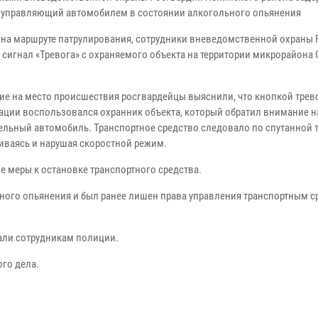
 управляющий автомобилем в состоянии алкогольного опьянения
 на маршруте патрулирования, сотрудники вневедомственной охраны
 сигнал «Тревога» с охраняемого объекта на территории микрорайона
е на место происшествия росгвардейцы выяснили, что кнопкой тре
ации воспользовался охранник объекта, который обратил внимание н
ельный автомобиль. Транспортное средство следовало по спутанной т
иваясь и нарушая скоростной режим.
 меры к остановке транспортного средства.
ьного опьянения и был ранее лишен права управления транспортным 
али сотрудникам полиции.
го дела.