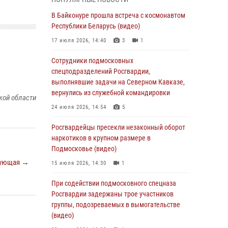
супермаркета в Подмосковье (видео)
В Байконуре прошла встреча с космонавтом
03 августа 2026, 15:32
1
Республики Беларусь (видео)
Росгвардейцы пресекли кражу сантехники,
17 июля 2026, 14:40
3
1
совершённую «семейным подрядом» в
Подмосковье (видео)
Сотрудники подмосковных
спецподразделений Росгвардии,
03 августа 2026, 15:08
1
выполнявшие задачи на Северном Кавказе,
В Подмосковье отметили годовщину со Дня
вернулись из служебной командировки
кой области
образования ОМОН «Пересвет»
24 июля 2026, 14:54
5
02 августа 2026, 18:01
8
Росгвардейцы пресекли незаконный оборот
Офицер подмосковного главка Росгвардии
наркотиков в крупном размере в
стал гостем эфира «Радио 1»
Подмосковье (видео)
ующая →
01 августа 2026, 17:57
15 июля 2026, 14:30
1
Росгвардейцы задержали рецидивиста,
При содействии подмосковного спецназа
подозреваемого в краже на крупную сумму в
Росгвардии задержаны трое участников
Подмосковье
группы, подозреваемых в вымогательстве
(видео)
31 июля 2026, 13:00