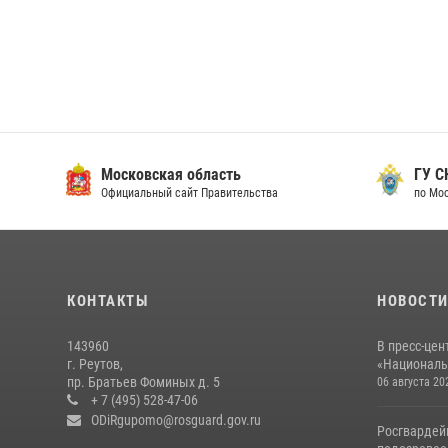
Московская область
ГУ СК
Официальный сайт Правительства
по Мос
КОНТАКТЫ
НОВОСТ
143960
В пресс-цен
г. Реутов,
«Националь
пр. Братьев Фоминых д. 5
06 августа 20
+ 7 (495) 528-47-06
ODiRgupomo@rosguard.gov.ru
Росгвардей