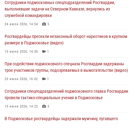
Сотрудники подмосковных спецподразделений Росгвардии,
За прошедший месяц росгвардейцы 7386 раз выезжали по
выполнявшие задачи на Северном Кавказе, вернулись из
сигналам «Тревога» с охраняемых объектов в Подмосковье
служебной командировки
04 августа 2026, 12:15
24 июля 2026, 14:54
5
Росгвардейцы пресекли кражу из супермаркета в Подмосковье
Росгвардейцы пресекли незаконный оборот наркотиков в крупном
(видео)
размере в Подмосковье (видео)
03 августа 2026, 15:32
1
15 июля 2026, 14:30
1
Росгвардейцы пресекли кражу сантехники, совершённую
При содействии подмосковного спецназа Росгвардии задержаны
«семейным подрядом» в Подмосковье (видео)
трое участников группы, подозреваемых в вымогательстве (видео)
03 августа 2026, 15:08
1
23 июля 2026, 16:02
1
Сотрудники спецподразделений подмосковного главка Росгвардии
провели тактико-специальные учения в Подмосковье
15 июля 2026, 14:22
5
В Подмосковье росгвардейцы задержали мужчину, пугавшего
жильцов многоквартирного дома охотничьим карабином (видео)
16 июля 2026, 09:00
1