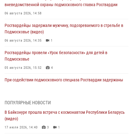
вневедомственной охраны подмосковного главка Росгвардии
06 августа 2026, 14:58
Росгвардейцы задержали мужчину, подозреваемого в стрельбе в
Подмосковье (видео)
06 августа 2026, 14:35
1
Росгвардейцы провели «Урок безопасности» для детей в
Подмосковье
05 августа 2026, 15:52
4
При содействии подмосковного спецназа Росгвардии задержаны
подозреваемые в организации незаконной миграции и
изготовлении поддельных документов (видео)
05 августа 2026, 15:48
1
ПОПУЛЯРНЫЕ НОВОСТИ
В Байконуре прошла встреча с космонавтом Республики Беларусь
Сотрудники спецподразделения подмосковного главка Росгвардии
(видео)
отработали навыки огневой подготовки на комплексных учениях
17 июля 2026, 14:40
3
1
04 августа 2026, 12:21
4