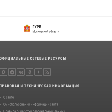
Росгвардейцы открыли свои двери для
школьников в Подмосковье
18 июля 2026, 07:03
9
ГУРБ
В подмосковном главке Росгвардии выявили
Московской области
сильнейших сотрудников спецподразделений
в преодолении полосы препятствий со
стрельбой
14 июля 2026, 15:13
3
ОФИЦИАЛЬНЫЕ СЕТЕВЫЕ РЕСУРСЫ
ПРАВОВАЯ И ТЕХНИЧЕСКАЯ ИНФОРМАЦИЯ
О сайте
Об использовании информации сайта
Правила обработки персональных данных