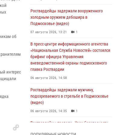
ской
Росгвардейцы задержали вооруженного
ных
холодным оружием дебошира в
Подмосковье (видео)
07 августа 2026, 13:21
1
никам об
В пресс-центре информационного агентства
«Национальная Служба Новостей» состоялся
хранителям
брифинг офицера Управления
вневедомственной охраны подмосковного
главка Росгвардии
ый интерес
защищали
06 августа 2026, 14:58
Росгвардейцы задержали мужчину,
ядка
подозреваемого в стрельбе в Подмосковье
(видео)
06 августа 2026, 14:35
1
Росгвардейцы провели «Урок безопасности»
для детей в Подмосковье
ПОПУЛЯРНЫЕ НОВОСТИ