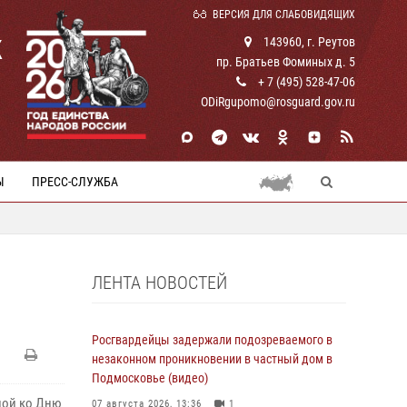
ВЕРСИЯ ДЛЯ СЛАБОВИДЯЩИХ
К
143960, г. Реутов
пр. Братьев Фоминых д. 5
+ 7 (495) 528-47-06
ODiRgupomo@rosguard.gov.ru
Ы
ПРЕСС-СЛУЖБА
ЛЕНТА НОВОСТЕЙ
Росгвардейцы задержали подозреваемого в
незаконном проникновении в частный дом в
Подмосковье (видео)
ной ко Дню
07 августа 2026, 13:36
1