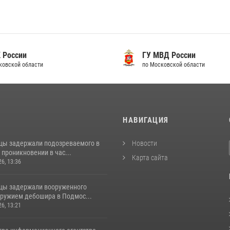
 России
ГУ МВД России
ковской области
по Московской области
И
НАВИГАЦИЯ
цы задержали подозреваемого в
Новости
проникновении в час...
Карта сайта
26, 13:36
цы задержали вооруженного
ружием дебошира в Подмос...
26, 13:21