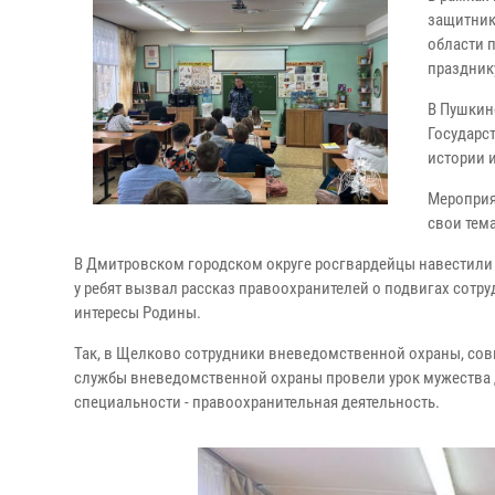
защитник
области 
праздник
В Пушкин
Государс
истории 
Мероприя
свои тем
В Дмитровском городском округе росгвардейцы навестил
у ребят вызвал рассказ правоохранителей о подвигах сот
интересы Родины.
Так, в Щелково сотрудники вневедомственной охраны, с
службы вневедомственной охраны провели урок мужества 
специальности - правоохранительная деятельность.