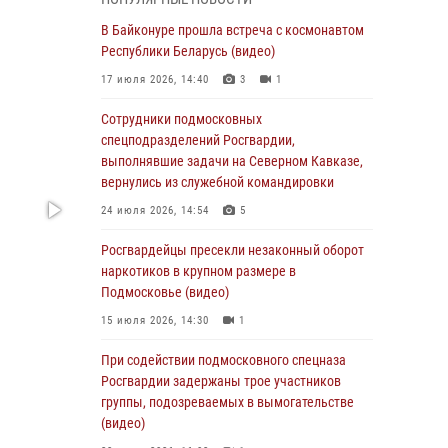
05 августа 2026, 15:52
4
В Байконуре прошла встреча с космонавтом
При содействии подмосковного спецназа
Республики Беларусь (видео)
Росгвардии задержаны подозреваемые в
17 июля 2026, 14:40
3
1
организации незаконной миграции и
изготовлении поддельных документов
Сотрудники подмосковных
(видео)
спецподразделений Росгвардии,
выполнявшие задачи на Северном Кавказе,
05 августа 2026, 15:48
1
вернулись из служебной командировки
Сотрудники спецподразделения
24 июля 2026, 14:54
5
подмосковного главка Росгвардии
отработали навыки огневой подготовки на
Росгвардейцы пресекли незаконный оборот
комплексных учениях
наркотиков в крупном размере в
Подмосковье (видео)
04 августа 2026, 12:21
4
15 июля 2026, 14:30
1
За прошедший месяц росгвардейцы 7386 раз
выезжали по сигналам «Тревога» с
При содействии подмосковного спецназа
охраняемых объектов в Подмосковье
Росгвардии задержаны трое участников
группы, подозреваемых в вымогательстве
04 августа 2026, 12:15
(видео)
Росгвардейцы пресекли кражу из