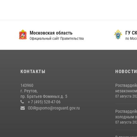
Московская область
ГУ СК
Официальный сайт Правительства
по Мос
КОНТАКТЫ
НОВОСТ
143960
Росгвардей
г. Реутов,
незаконном 
пр. Братьев Фоминых д. 5
07 августа 20
+ 7 (495) 528-47-06
ODiRgupomo@rosguard.gov.ru
Росгвардей
холодным о
07 августа 20