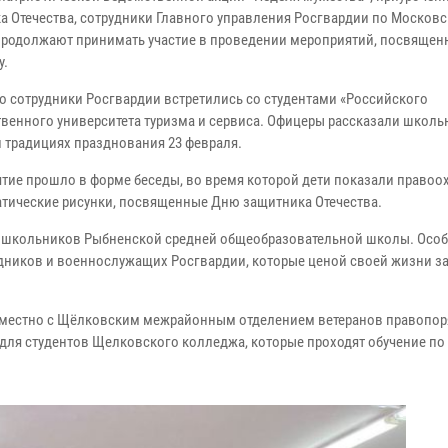
а Отечества, сотрудники Главного управления Росгвардии по Москов
продолжают принимать участие в проведении мероприятий, посвящен
у.
о сотрудники Росгвардии встретились со студентами «Российского
твенного университета туризма и сервиса. Офицеры рассказали школь
и традициях празднования 23 февраля.
тие прошло в форме беседы, во время которой дети показали правоо
атические рисунки, посвященные Дню защитника Отечества.
и школьников Рыбненской средней общеобразовательной школы. Особ
рудников и военнослужащих Росгвардии, которые ценой своей жизни 
овместно с Щёлковским межрайонным отделением ветеранов правопор
для студентов Щелковского колледжа, которые проходят обучение по