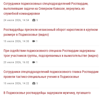
Сотрудники подмосковных спецподразделений Росгвардии,
За прошедший месяц росгвардейцы 7386 раз выезжали по
выполнявшие задачи на Северном Кавказе, вернулись из
сигналам «Тревога» с охраняемых объектов в Подмосковье
служебной командировки
04 августа 2026, 12:15
24 июля 2026, 14:54
5
Росгвардейцы пресекли кражу из супермаркета в Подмосковье
Росгвардейцы пресекли незаконный оборот наркотиков в крупном
(видео)
размере в Подмосковье (видео)
03 августа 2026, 15:32
1
15 июля 2026, 14:30
1
Росгвардейцы пресекли кражу сантехники, совершённую
При содействии подмосковного спецназа Росгвардии задержаны
«семейным подрядом» в Подмосковье (видео)
трое участников группы, подозреваемых в вымогательстве (видео)
03 августа 2026, 15:08
1
23 июля 2026, 16:02
1
Сотрудники спецподразделений подмосковного главка Росгвардии
провели тактико-специальные учения в Подмосковье
15 июля 2026, 14:22
5
В Подмосковье росгвардейцы задержали мужчину, пугавшего
жильцов многоквартирного дома охотничьим карабином (видео)
16 июля 2026, 09:00
1