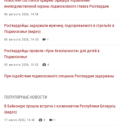
Новостей» состоялся брифинг офицера Управления
вневедомственной охраны подмосковного главка Росгвардии
06 августа 2026, 14:58
Росгвардейцы задержали мужчину, подозреваемого в стрельбе в
Подмосковье (видео)
06 августа 2026, 14:35
1
Росгвардейцы провели «Урок безопасности» для детей в
Подмосковье
05 августа 2026, 15:52
4
При содействии подмосковного спецназа Росгвардии задержаны
подозреваемые в организации незаконной миграции и
изготовлении поддельных документов (видео)
05 августа 2026, 15:48
1
ПОПУЛЯРНЫЕ НОВОСТИ
В Байконуре прошла встреча с космонавтом Республики Беларусь
Сотрудники спецподразделения подмосковного главка Росгвардии
(видео)
отработали навыки огневой подготовки на комплексных учениях
17 июля 2026, 14:40
3
1
04 августа 2026, 12:21
4