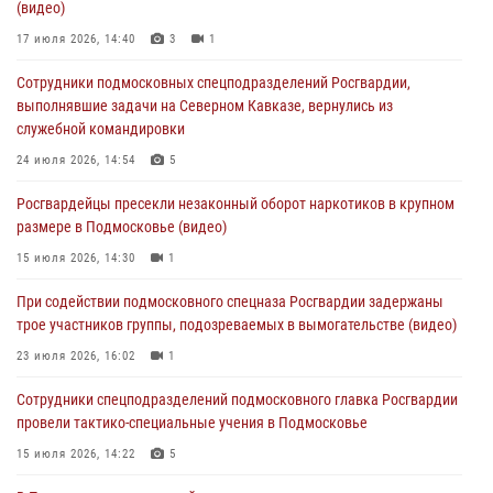
(видео)
«Пересвет»
17 июля 2026, 14:40
3
1
02 августа 2026, 18:01
8
Сотрудники подмосковных спецподразделений Росгвардии,
Офицер подмосковного главка Росгвардии стал гостем эфира
выполнявшие задачи на Северном Кавказе, вернулись из
«Радио 1»
служебной командировки
01 августа 2026, 17:57
24 июля 2026, 14:54
5
Росгвардейцы задержали рецидивиста, подозреваемого в краже на
Росгвардейцы пресекли незаконный оборот наркотиков в крупном
крупную сумму в Подмосковье
размере в Подмосковье (видео)
31 июля 2026, 13:00
15 июля 2026, 14:30
1
Росгвардейцы задержали подозреваемых в мошеннических
При содействии подмосковного спецназа Росгвардии задержаны
действиях в Подмосковье (видео)
трое участников группы, подозреваемых в вымогательстве (видео)
31 июля 2026, 09:00
23 июля 2026, 16:02
1
Сотрудники спецподразделений подмосковного главка Росгвардии
провели тактико-специальные учения в Подмосковье
15 июля 2026, 14:22
5