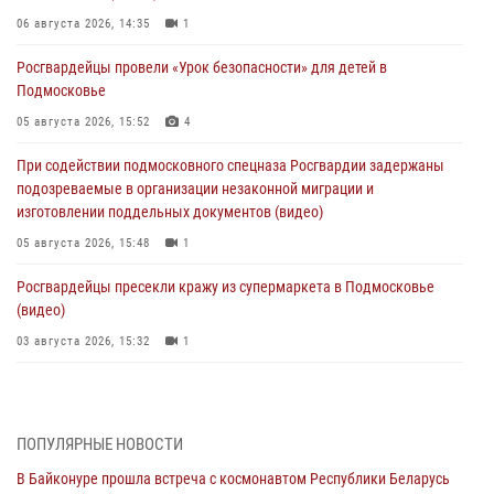
06 августа 2026, 14:35
1
Росгвардейцы провели «Урок безопасности» для детей в
Подмосковье
05 августа 2026, 15:52
4
При содействии подмосковного спецназа Росгвардии задержаны
подозреваемые в организации незаконной миграции и
изготовлении поддельных документов (видео)
05 августа 2026, 15:48
1
Росгвардейцы пресекли кражу из супермаркета в Подмосковье
(видео)
03 августа 2026, 15:32
1
Росгвардейцы пресекли кражу сантехники, совершённую
«семейным подрядом» в Подмосковье (видео)
03 августа 2026, 15:08
1
ПОПУЛЯРНЫЕ НОВОСТИ
В Байконуре прошла встреча с космонавтом Республики Беларусь
В Подмосковье отметили годовщину со Дня образования ОМОН