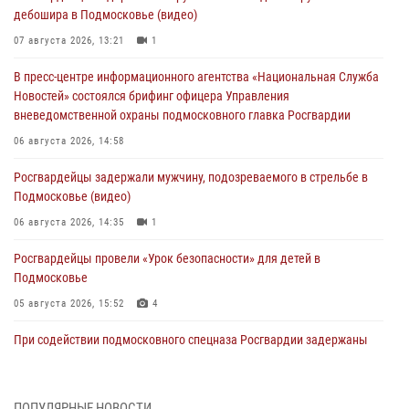
дебошира в Подмосковье (видео)
07 августа 2026, 13:21
1
В пресс-центре информационного агентства «Национальная Служба
Новостей» состоялся брифинг офицера Управления
вневедомственной охраны подмосковного главка Росгвардии
06 августа 2026, 14:58
Росгвардейцы задержали мужчину, подозреваемого в стрельбе в
Подмосковье (видео)
06 августа 2026, 14:35
1
Росгвардейцы провели «Урок безопасности» для детей в
Подмосковье
05 августа 2026, 15:52
4
При содействии подмосковного спецназа Росгвардии задержаны
подозреваемые в организации незаконной миграции и
изготовлении поддельных документов (видео)
05 августа 2026, 15:48
1
ПОПУЛЯРНЫЕ НОВОСТИ