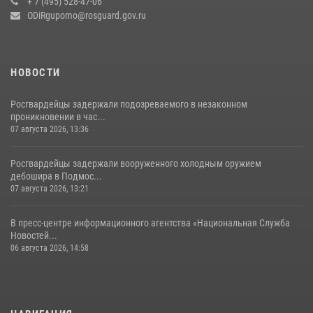
+ 7 (495) 528-47-06
14 июля 2026, 15:13
3
ODiRgupomo@rosguard.gov.ru
НОВОСТИ
Росгвардейцы задержали подозреваемого в незаконном
проникновении в час...
07 августа 2026, 13:36
Росгвардейцы задержали вооруженного холодным оружием
дебошира в Подмос...
07 августа 2026, 13:21
В пресс-центре информационного агентства «Национальная Служба
Новостей...
06 августа 2026, 14:58