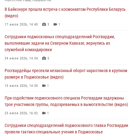
В Байконуре прошла встреча с космонавтом Республики Беларусь
Сотрудники спецподразделения подмосковного главка Росгвардии
(видео)
отработали навыки огневой подготовки на комплексных учениях
17 июля 2026, 14:40
3
1
04 августа 2026, 12:21
4
Сотрудники подмосковных спецподразделений Росгвардии,
За прошедший месяц росгвардейцы 7386 раз выезжали по
выполнявшие задачи на Северном Кавказе, вернулись из
сигналам «Тревога» с охраняемых объектов в Подмосковье
служебной командировки
04 августа 2026, 12:15
24 июля 2026, 14:54
5
Росгвардейцы пресекли кражу из супермаркета в Подмосковье
Росгвардейцы пресекли незаконный оборот наркотиков в крупном
(видео)
размере в Подмосковье (видео)
03 августа 2026, 15:32
1
15 июля 2026, 14:30
1
Росгвардейцы пресекли кражу сантехники, совершённую
При содействии подмосковного спецназа Росгвардии задержаны
«семейным подрядом» в Подмосковье (видео)
трое участников группы, подозреваемых в вымогательстве (видео)
03 августа 2026, 15:08
1
23 июля 2026, 16:02
1
Сотрудники спецподразделений подмосковного главка Росгвардии
провели тактико-специальные учения в Подмосковье