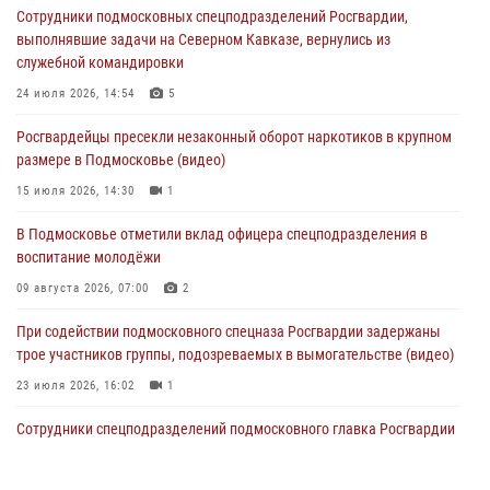
Сотрудники подмосковных спецподразделений Росгвардии,
подозреваемые в организации незаконной миграции и
выполнявшие задачи на Северном Кавказе, вернулись из
изготовлении поддельных документов (видео)
служебной командировки
05 августа 2026, 15:48
1
24 июля 2026, 14:54
5
Сотрудники спецподразделения подмосковного главка Росгвардии
Росгвардейцы пресекли незаконный оборот наркотиков в крупном
отработали навыки огневой подготовки на комплексных учениях
размере в Подмосковье (видео)
04 августа 2026, 12:21
4
15 июля 2026, 14:30
1
За прошедший месяц росгвардейцы 7386 раз выезжали по
В Подмосковье отметили вклад офицера спецподразделения в
сигналам «Тревога» с охраняемых объектов в Подмосковье
воспитание молодёжи
04 августа 2026, 12:15
09 августа 2026, 07:00
2
При содействии подмосковного спецназа Росгвардии задержаны
трое участников группы, подозреваемых в вымогательстве (видео)
23 июля 2026, 16:02
1
Сотрудники спецподразделений подмосковного главка Росгвардии
провели тактико-специальные учения в Подмосковье
15 июля 2026, 14:22
5