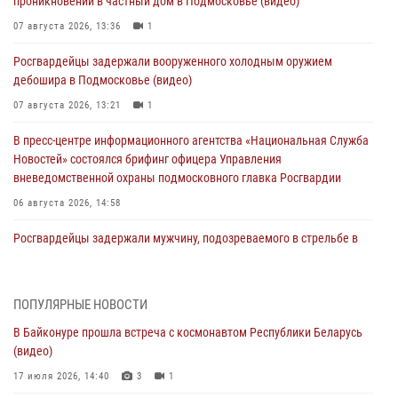
проникновении в частный дом в Подмосковье (видео)
07 августа 2026, 13:36
1
Росгвардейцы задержали вооруженного холодным оружием
дебошира в Подмосковье (видео)
07 августа 2026, 13:21
1
В пресс-центре информационного агентства «Национальная Служба
Новостей» состоялся брифинг офицера Управления
вневедомственной охраны подмосковного главка Росгвардии
06 августа 2026, 14:58
Росгвардейцы задержали мужчину, подозреваемого в стрельбе в
Подмосковье (видео)
06 августа 2026, 14:35
1
ПОПУЛЯРНЫЕ НОВОСТИ
Росгвардейцы провели «Урок безопасности» для детей в
В Байконуре прошла встреча с космонавтом Республики Беларусь
Подмосковье
(видео)
05 августа 2026, 15:52
4
17 июля 2026, 14:40
3
1
При содействии подмосковного спецназа Росгвардии задержаны